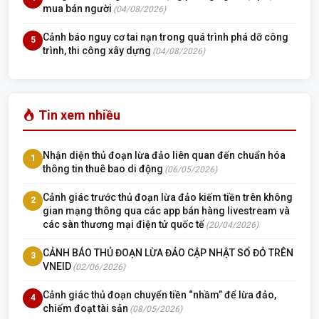
mua bán người
(04/08/2026)
Cảnh báo nguy cơ tai nạn trong quá trình phá dỡ công
5
trình, thi công xây dựng
(04/08/2026)
Tin xem nhiều
Nhận diện thủ đoạn lừa đảo liên quan đến chuẩn hóa
1
thông tin thuê bao di động
(06/05/2026)
Cảnh giác trước thủ đoạn lừa đảo kiếm tiền trên không
2
gian mạng thông qua các app bán hàng livestream và
các sàn thương mại điện tử quốc tế
(20/04/2026)
CẢNH BÁO THỦ ĐOẠN LỪA ĐẢO CẬP NHẬT SỔ ĐỎ TRÊN
3
VNEID
(02/06/2026)
Cảnh giác thủ đoạn chuyển tiền “nhầm” để lừa đảo,
4
chiếm đoạt tài sản
(08/05/2026)