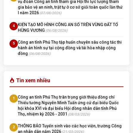
vụ đoàn Công an tỉnh tham gia Hội thi lực lượng tham
gia bảo vệ an ninh, trật tự ở cơ sở giỏi toàn quốc lần thứ
I năm 2026
(07/08/2026)
KIẾN TẠO MÔ HÌNH CÔNG AN SỐ TRÊN VÙNG ĐẤT TỔ
4
HÙNG VƯƠNG
(06/08/2026)
Công an tỉnh Phú Thọ tập huấn chuyên sâu công tác thi
5
hành án hình sự tại cộng đồng và tái hòa nhập cộng
đồng
(06/08/2026)
Tin xem nhiều
Công an tỉnh Phú Thọ trân trọng giới thiệu đồng chí
1
Thiếu tướng Nguyễn Minh Tuấn ứng cử đại biểu Quốc
hội khóa XVI và đại biểu Hội đồng nhân dân tỉnh Phú
Thọ, nhiệm kỳ 2026 - 2031
(08/03/2026)
THÔNG BÁO Tuyển sinh vào các học viện, trường Công
2
an nhân dân năm 2026
(21/03/2026)