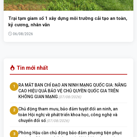
Trại tạm giam số 1 xây dựng môi trường cải tạo an toàn,
kỷ cương, nhân văn
06/08/2026
Tin mới nhất
RA MẮT BAN CHỈ ĐẠO AN NINH MẠNG QUỐC GIA: NÂNG
1
CAO HIỆU QUẢ BẢO VỆ CHỦ QUYỀN QUỐC GIA TRÊN
KHÔNG GIAN MẠNG
(07/08/2026)
Chủ động tham mưu, bảo đảm tuyệt đối an ninh, an
2
toàn Hội nghị về phát triển khoa học, công nghệ và
chuyển đổi số
(07/08/2026)
Phòng Hậu cần chủ động bảo đảm phương tiện phục
3