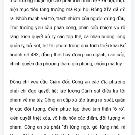
môi trường thuận lợi cho phát triển kinh tế - xã hội, thực
hiện mục tiêu tăng trưởng mà Đại hội Đảng XIV đã đề
ra. Nhấn mạnh vai trò, trách nhiệm của người đứng đầu,
Thứ trưởng yêu cầu phân công, phân cấp nhiệm vụ rõ
ràng; kiên quyết xử lý các tập thể, cá nhân buông lỏng
quản lý, bỏ sót, lọt tội phạm trong quá trình triển khai Kế
hoạch số 483; đồng thời huy động các ngành, các cấp,
chính quyền địa phương tham gia phòng, chống ma túy.
Đồng chí yêu cầu Giám đốc Công an các địa phương
phải chỉ đạo quyết liệt lực lượng Cảnh sát điều tra tội
phạm về ma túy, Công an cấp xã tập trung rà soát, quản
lý các đối tượng, điểm phức tạp theo tinh thần “6 rõ”;
kiên quyết triệt xóa, vô hiệu hóa các điểm, đối tượng vi
phạm. Công an xã phải “đi từng ngõ, gõ từng nhà, rà