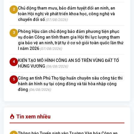
Chủ động tham mưu, bảo đảm tuyệt đối an ninh, an
2
toàn Hội nghị về phát triển khoa học, công nghệ và
chuyển đổi số
(07/08/2026)
Phòng Hậu cần chủ động bảo đảm phương tiện phục
3
vụ đoàn Công an tỉnh tham gia Hội thi lực lượng tham
gia bảo vệ an ninh, trật tự ở cơ sở giỏi toàn quốc lần thứ
I năm 2026
(07/08/2026)
KIẾN TẠO MÔ HÌNH CÔNG AN SỐ TRÊN VÙNG ĐẤT TỔ
4
HÙNG VƯƠNG
(06/08/2026)
Công an tỉnh Phú Thọ tập huấn chuyên sâu công tác thi
5
hành án hình sự tại cộng đồng và tái hòa nhập cộng
đồng
(06/08/2026)
Tin xem nhiều
Thông báo Tuyển sinh vào Trường Văn hóa Công an