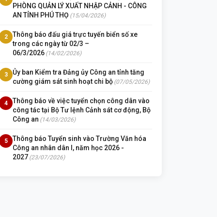
PHÒNG QUẢN LÝ XUẤT NHẬP CẢNH - CÔNG
AN TỈNH PHÚ THỌ
(15/04/2026)
Thông báo đấu giá trực tuyến biển số xe
2
trong các ngày từ 02/3 –
06/3/2026
(14/02/2026)
Ủy ban Kiểm tra Đảng ủy Công an tỉnh tăng
3
cường giám sát sinh hoạt chi bộ
(07/05/2026)
Thông báo về việc tuyển chọn công dân vào
4
công tác tại Bộ Tư lệnh Cảnh sát cơ động, Bộ
Công an
(14/03/2026)
Thông báo Tuyển sinh vào Trường Văn hóa
5
Công an nhân dân I, năm học 2026 -
2027
(23/07/2026)