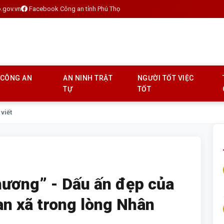
.gov.vn
Facebook Công an tỉnh Phú Thọ
 CÔNG AN
AN NINH TRẬT
NGƯỜI TỐT VIỆC
TỰ
TỐT
 viết
thương” - Dấu ấn đẹp của
n xã trong lòng Nhân