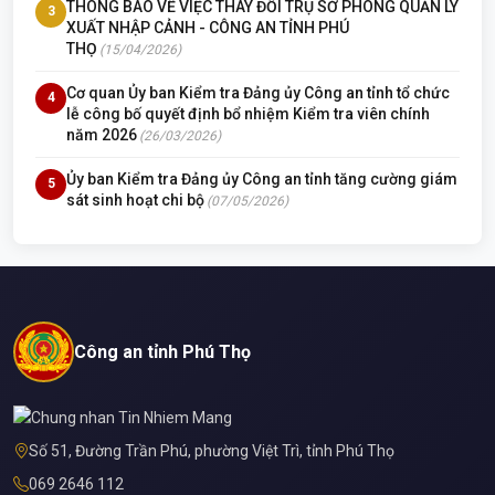
THÔNG BÁO VỀ VIỆC THAY ĐỔI TRỤ SỞ PHÒNG QUẢN LÝ
3
XUẤT NHẬP CẢNH - CÔNG AN TỈNH PHÚ
THỌ
(15/04/2026)
Cơ quan Ủy ban Kiểm tra Đảng ủy Công an tỉnh tổ chức
4
lễ công bố quyết định bổ nhiệm Kiểm tra viên chính
năm 2026
(26/03/2026)
Ủy ban Kiểm tra Đảng ủy Công an tỉnh tăng cường giám
5
sát sinh hoạt chi bộ
(07/05/2026)
Công an tỉnh Phú Thọ
Số 51, Đường Trần Phú, phường Việt Trì, tỉnh Phú Thọ
069 2646 112