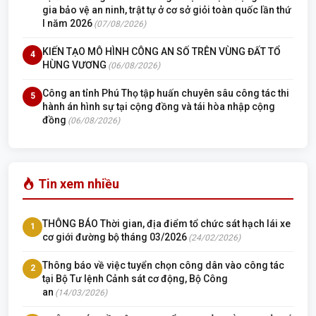
gia bảo vệ an ninh, trật tự ở cơ sở giỏi toàn quốc lần thứ
I năm 2026
(07/08/2026)
KIẾN TẠO MÔ HÌNH CÔNG AN SỐ TRÊN VÙNG ĐẤT TỔ
4
HÙNG VƯƠNG
(06/08/2026)
Công an tỉnh Phú Thọ tập huấn chuyên sâu công tác thi
5
hành án hình sự tại cộng đồng và tái hòa nhập cộng
đồng
(06/08/2026)
Tin xem nhiều
THÔNG BÁO Thời gian, địa điểm tổ chức sát hạch lái xe
1
cơ giới đường bộ tháng 03/2026
(24/02/2026)
Thông báo về việc tuyển chọn công dân vào công tác
2
tại Bộ Tư lệnh Cảnh sát cơ động, Bộ Công
an
(14/03/2026)