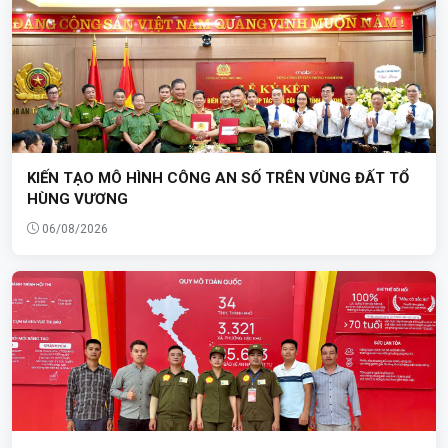
KIẾN TẠO MÔ HÌNH CÔNG AN SỐ TRÊN VÙNG ĐẤT TỔ
HÙNG VƯƠNG
06/08/2026