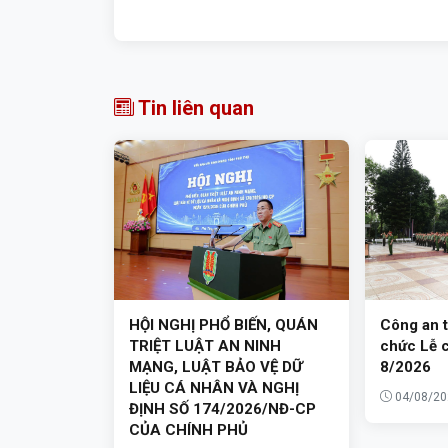
Tin liên quan
HỘI NGHỊ PHỔ BIẾN, QUÁN
Công an t
TRIỆT LUẬT AN NINH
chức Lễ 
MẠNG, LUẬT BẢO VỆ DỮ
8/2026
LIỆU CÁ NHÂN VÀ NGHỊ
04/08/20
ĐỊNH SỐ 174/2026/NĐ-CP
CỦA CHÍNH PHỦ