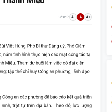
 Thanh Miếu
Cỡ chữ:
A-
A
A+
ùi Việt Hùng, Phó Bí thư Đảng uỷ, Phó Giám
c, nắm tình hình thực hiện các mặt công tác tại
h Miếu. Tham dự buổi làm việc có đại diện
ơng; tập thể chỉ huy Công an phường; lãnh đạo
ng Công an các phường đã báo cáo kết quả triển
inh, trật tự trên địa bàn. Theo đó, lực lượng