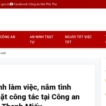
.gov.vn
Facebook Công an tỉnh Phú Thọ
 CÔNG AN
AN NINH TRẬT
NGƯỜI TỐT VIỆC
TỰ
TỐT
 viết
nh làm việc, nắm tình
ặt công tác tại Công an