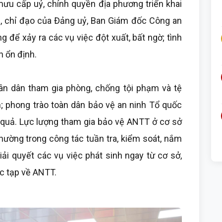
u cấp uỷ, chính quyền địa phương triển khai
, chỉ đạo của Đảng uỷ, Ban Giám đốc Công an
 để xảy ra các vụ việc đột xuất, bất ngờ; tình
n ổn định.
ân dân tham gia phòng, chống tội phạm và tệ
n; phong trào toàn dân bảo vệ an ninh Tổ quốc
u quả. Lực lượng tham gia bảo vệ ANTT ở cơ sở
hường trong công tác tuần tra, kiểm soát, nắm
 giải quyết các vụ việc phát sinh ngay từ cơ sở,
c tạp về ANTT.