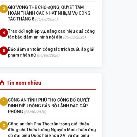
GIỮ VỮNG THẾ CHỦ ĐỘNG, QUYẾT TÂM
3
HOÀN THÀNH CAO NHẤT NHIỆM VỤ CÔNG
TÁC THÁNG 8
(05/08/2026)
Trao đổi nghiệp vụ, nâng cao hiệu quả công
4
tác bảo đảm an ninh nội địa
(05/08/2026)
Bảo đảm an toàn công tác trích xuất, áp giải
5
phạm nhân nữ
(04/08/2026)
Tin xem nhiều
CÔNG AN TỈNH PHÚ THỌ CÔNG BỐ QUYẾT
1
ĐỊNH ĐIỀU ĐỘNG CÁN BỘ LÃNH ĐẠO CẤP
PHÒNG
(25/06/2026)
Công an tỉnh Phú Thọ trân trọng giới thiệu
2
đồng chí Thiếu tướng Nguyễn Minh Tuấn ứng
cử đại biểu Quốc hội khóa XVI và đại biểu