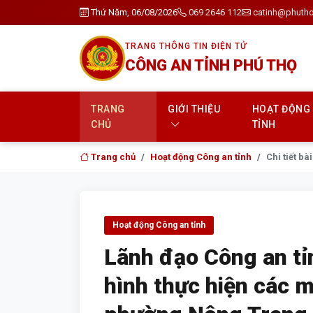
Thứ Năm, 06/08/2026
069 2646 112
catinh@phutho
TRANG THÔNG TIN ĐIỆN TỬ
CÔNG AN TỈNH PHÚ THỌ
TRANG
GIỚI THIỆU
HOẠT ĐỘNG
CHỦ
TỈNH
Trang chủ
Hoạt động Công an tỉnh
Chi tiết bài
Hoạt động Công an tỉnh
Lãnh đạo Công an tỉ
hình thực hiện các m