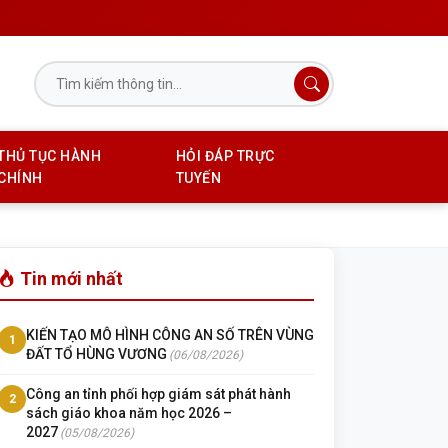
THỦ TỤC HÀNH
HỎI ĐÁP TRỰC
CHÍNH
TUYẾN
Tin mới nhất
KIẾN TẠO MÔ HÌNH CÔNG AN SỐ TRÊN VÙNG
1
ĐẤT TỔ HÙNG VƯƠNG
(06/08/2026)
Công an tỉnh phối hợp giám sát phát hành
2
sách giáo khoa năm học 2026 –
2027
(05/08/2026)