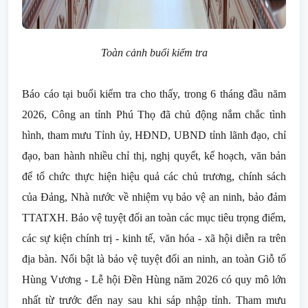
Toàn cảnh buổi kiểm tra
Báo cáo tại buổi kiểm tra cho thấy, trong 6 tháng đầu năm
2026, Công an tỉnh Phú Thọ đã chủ động nắm chắc tình
hình, tham mưu Tỉnh ủy, HĐND, UBND tỉnh lãnh đạo, chỉ
đạo, ban hành nhiều chỉ thị, nghị quyết, kế hoạch, văn bản
để tổ chức thực hiện hiệu quả các chủ trương, chính sách
của Đảng, Nhà nước về nhiệm vụ bảo vệ an ninh, bảo đảm
TTATXH. Bảo vệ tuyệt đối an toàn các mục tiêu trọng điểm,
các sự kiện chính trị - kinh tế, văn hóa - xã hội diễn ra trên
địa bàn. Nổi bật là bảo vệ tuyệt đối an ninh, an toàn Giỗ tổ
Hùng Vương - Lễ hội Đền Hùng năm 2026 có quy mô lớn
nhất từ trước đến nay sau khi sáp nhập tỉnh. Tham mưu