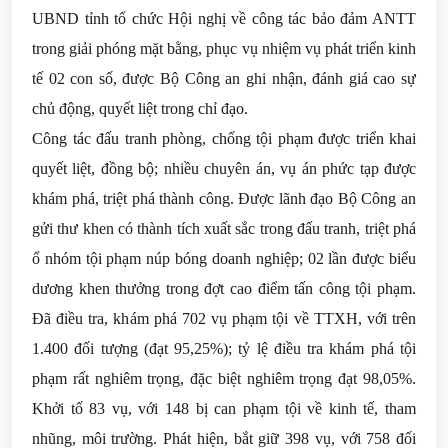
UBND tỉnh tổ chức Hội nghị về công tác bảo đảm ANTT
trong giải phóng mặt bằng, phục vụ nhiệm vụ phát triển kinh
tế 02 con số, được Bộ Công an ghi nhận, đánh giá cao sự
chủ động, quyết liệt trong chỉ đạo.
Công tác đấu tranh phòng, chống tội phạm được triển khai
quyết liệt, đồng bộ; nhiều chuyên án, vụ án phức tạp được
khám phá, triệt phá thành công. Được lãnh đạo Bộ Công an
gửi thư khen có thành tích xuất sắc trong đấu tranh, triệt phá
ổ nhóm tội phạm núp bóng doanh nghiệp; 02 lần được biểu
dương khen thưởng trong đợt cao điểm tấn công tội phạm.
Đã điều tra, khám phá 702 vụ phạm tội về TTXH, với trên
1.400 đối tượng (đạt 95,25%); tỷ lệ điều tra khám phá tội
phạm rất nghiêm trọng, đặc biệt nghiêm trọng đạt 98,05%.
Khởi tố 83 vụ, với 148 bị can phạm tội về kinh tế, tham
nhũng, môi trường. Phát hiện, bắt giữ 398 vụ, với 758 đối