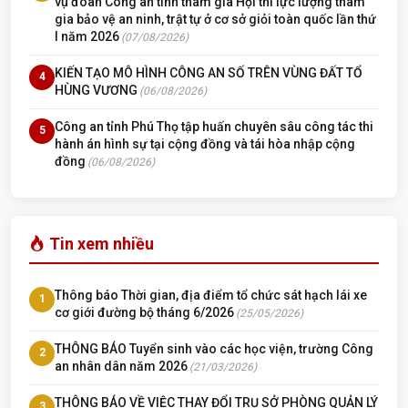
vụ đoàn Công an tỉnh tham gia Hội thi lực lượng tham
gia bảo vệ an ninh, trật tự ở cơ sở giỏi toàn quốc lần thứ
I năm 2026
(07/08/2026)
KIẾN TẠO MÔ HÌNH CÔNG AN SỐ TRÊN VÙNG ĐẤT TỔ
4
HÙNG VƯƠNG
(06/08/2026)
Công an tỉnh Phú Thọ tập huấn chuyên sâu công tác thi
5
hành án hình sự tại cộng đồng và tái hòa nhập cộng
đồng
(06/08/2026)
Tin xem nhiều
Thông báo Thời gian, địa điểm tổ chức sát hạch lái xe
1
cơ giới đường bộ tháng 6/2026
(25/05/2026)
THÔNG BÁO Tuyển sinh vào các học viện, trường Công
2
an nhân dân năm 2026
(21/03/2026)
THÔNG BÁO VỀ VIỆC THAY ĐỔI TRỤ SỞ PHÒNG QUẢN LÝ
3