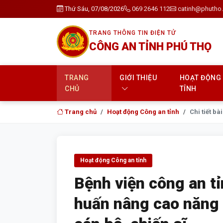
Thứ Sáu, 07/08/2026
069 2646 112
catinh@phutho.
TRANG THÔNG TIN ĐIỆN TỬ
CÔNG AN TỈNH PHÚ THỌ
TRANG
GIỚI THIỆU
HOẠT ĐỘNG
CHỦ
TỈNH
Trang chủ
Hoạt động Công an tỉnh
Chi tiết bài
Hoạt động Công an tỉnh
Bệnh viện công an t
huấn nâng cao năng 