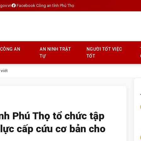
gov.vn
Facebook Công an tỉnh Phú Thọ
 CÔNG AN
AN NINH TRẬT
NGƯỜI TỐT VIỆC
TỰ
TỐT
 viết
ỉnh Phú Thọ tổ chức tập
lực cấp cứu cơ bản cho