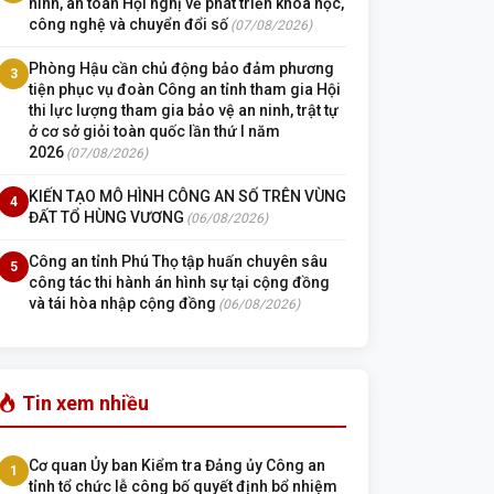
ninh, an toàn Hội nghị về phát triển khoa học,
công nghệ và chuyển đổi số
(07/08/2026)
Phòng Hậu cần chủ động bảo đảm phương
3
tiện phục vụ đoàn Công an tỉnh tham gia Hội
thi lực lượng tham gia bảo vệ an ninh, trật tự
ở cơ sở giỏi toàn quốc lần thứ I năm
2026
(07/08/2026)
KIẾN TẠO MÔ HÌNH CÔNG AN SỐ TRÊN VÙNG
4
ĐẤT TỔ HÙNG VƯƠNG
(06/08/2026)
Công an tỉnh Phú Thọ tập huấn chuyên sâu
5
công tác thi hành án hình sự tại cộng đồng
và tái hòa nhập cộng đồng
(06/08/2026)
Tin xem nhiều
Cơ quan Ủy ban Kiểm tra Đảng ủy Công an
1
tỉnh tổ chức lễ công bố quyết định bổ nhiệm