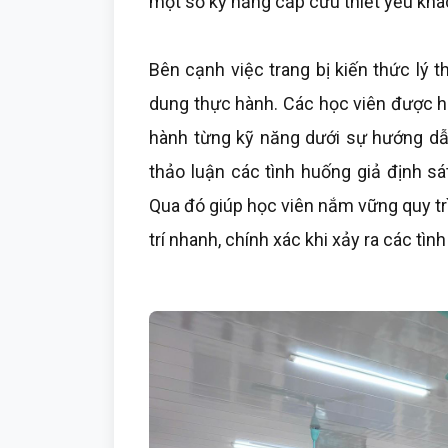
một số kỹ năng cấp cứu thiết yếu khá
Bên cạnh việc trang bị kiến thức lý t
dung thực hành. Các học viên được hư
hành từng kỹ năng dưới sự hướng dẫn,
thảo luận các tình huống giả định sá
Qua đó giúp học viên nắm vững quy tr
trí nhanh, chính xác khi xảy ra các tì