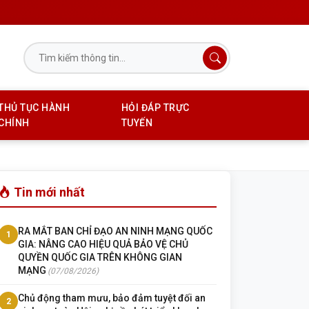
THỦ TỤC HÀNH
HỎI ĐÁP TRỰC
CHÍNH
TUYẾN
Tin mới nhất
RA MẮT BAN CHỈ ĐẠO AN NINH MẠNG QUỐC
1
GIA: NÂNG CAO HIỆU QUẢ BẢO VỆ CHỦ
QUYỀN QUỐC GIA TRÊN KHÔNG GIAN
MẠNG
(07/08/2026)
Chủ động tham mưu, bảo đảm tuyệt đối an
2