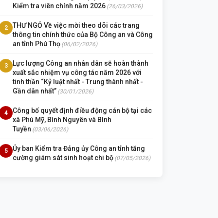
Kiểm tra viên chính năm 2026
(26/03/2026)
THƯ NGỎ Về việc mời theo dõi các trang
2
thông tin chính thức của Bộ Công an và Công
an tỉnh Phú Thọ
(06/02/2026)
Lực lượng Công an nhân dân sẽ hoàn thành
3
xuất sắc nhiệm vụ công tác năm 2026 với
tinh thần “Kỷ luật nhất - Trung thành nhất -
Gần dân nhất”
(30/01/2026)
Công bố quyết định điều động cán bộ tại các
4
xã Phú Mỹ, Bình Nguyên và Bình
Tuyền
(03/06/2026)
Ủy ban Kiểm tra Đảng ủy Công an tỉnh tăng
5
cường giám sát sinh hoạt chi bộ
(07/05/2026)