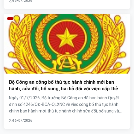
16/07/2026
nước ngoài tại Việt Nam. Thông tư cập nhật, sửa đổi các mẫu
đơn, tờ khai và giấy tờ sử dụng trong giải quyết thủ tục về cấp
thị thực, thẻ tạm trú, gia hạn tạm trú, giấy phép xuất nhập
cảnh và các thủ tục cư trú của người nước ngoài, góp phần
đơn giản hóa thủ tục hành chính, đáp ứng yêu cầu chuyển đổi
số.
Bộ Công an công bố thủ tục hành chính mới ban
hành, sửa đổi, bổ sung, bãi bỏ đối với việc cấp thẻ
ABTC trong lĩnh vực xuất, nhập cảnh thuộc phạm vi,
Ngày 01/7/2026, Bộ trưởng Bộ Công an đã ban hành Quyết
chức năng quản lý nhà nước của Bộ Công an
định số 4246/QĐ-BCA-QLXNC về việc công bố thủ tục hành
chính ban hành mới, thủ tục hành chính sửa đổi, bổ sung và
thủ tục hành chính bị bãi bỏ đối với việc cấp thẻ ABTC trong
16/07/2026
lĩnh vực quản lý xuất, nhập cảnh thuộc phạm vi, chức năng
quản lý Nhà nước của Bộ Công an.