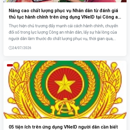
Nâng cao chất lượng phục vụ Nhân dân từ đánh giá
thủ tục hành chính trên ứng dụng VNeID tại Công an
xã Tam Đảo
Thực hiện chủ trương đẩy mạnh cải cách hành chính, chuyển
đổi số trong lực lượng Công an nhân dân, lấy sự hài lòng của
người dân làm thước đo chất lượng phục vụ, thời gian qua,
Công an xã Tam Đảo đã tích cực triển khai nhiều giải pháp
24/07/2026
nhằm tuyên truyền, hướng dẫn công dân thực hiện đánh giá
chất lượng giải quyết thủ tục hành chính trên ứng dụng VNeID.
05 tiện ích trên ứng dụng VNeID người dân cần biết