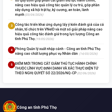
số quy định góp phần cắt giảm thủ tục hành chính,
nâng cao hiệu quả công tác quản lý cư trú, góp phần
xây dựng xã hội trật tự, kỷ cương, an toàn, lành
mạnh
(03/04/2026)
Công tác triển khai ứng dụng lấy ý kiến đánh giá của cá
3
nhân, tổ chức trên VNeID và một số giải pháp nâng cao
hiệu quả công tác đánh giá trong lực lượng Công an
tỉnh Phú Thọ
(19/05/2026)
Phòng Quản lý xuất nhập cảnh - Công an tỉnh Phú Thọ
4
nâng cao chất lượng phục vụ Nhân dân
(14/03/2026)
ĐIỂM MỚI TRONG CẮT GIẢM THỦ TỤC HÀNH CHÍNH
5
THUỘC LĨNH VỰC ĐỊNH DANH VÀ XÁC THỰC ĐIỆN TỬ
THEO NGHỊ QUYẾT SỐ 22/2026/NQ-CP
(02/06/2026)
Công an tỉnh Phú Thọ