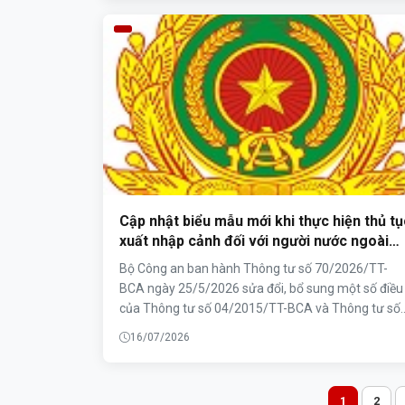
tiện ích trên ứng dụng VNeID.
Cập nhật biểu mẫu mới khi thực hiện thủ tụ
xuất nhập cảnh đối với người nước ngoài
theo Thông tư Số: 70/2026/TT-BCA, ngày
Bộ Công an ban hành Thông tư số 70/2026/TT-
25/05/2026 của Bộ Công an
BCA ngày 25/5/2026 sửa đổi, bổ sung một số điều
của Thông tư số 04/2015/TT-BCA và Thông tư số
31/2015/TT-BCA về mẫu giấy tờ liên quan đến nh
16/07/2026
cảnh, xuất cảnh, cư trú của người nước ngoài tại
Việt Nam. Thông tư cập nhật, sửa đổi các mẫu đơn
tờ khai và giấy tờ sử dụng trong giải quyết thủ tục 
1
2