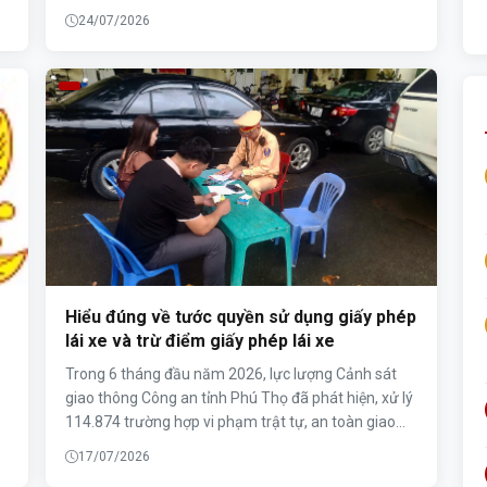
i
chất lượng phục vụ, thời gian qua, Công an xã Tam
24/07/2026
n
Đảo đã tích cực triển khai nhiều giải pháp nhằm
tuyên truyền, hướng dẫn công dân thực hiện đánh
giá chất lượng giải quyết thủ tục hành chính trên
ứng dụng VNeID.
Hiểu đúng về tước quyền sử dụng giấy phép
lái xe và trừ điểm giấy phép lái xe
Trong 6 tháng đầu năm 2026, lực lượng Cảnh sát
giao thông Công an tỉnh Phú Thọ đã phát hiện, xử lý
114.874 trường hợp vi phạm trật tự, an toàn giao
ên
thông; tước quyền sử dụng giấy phép lái xe có thời
17/07/2026
hạn đối với 1.738 trường hợp và trừ điểm giấy phép