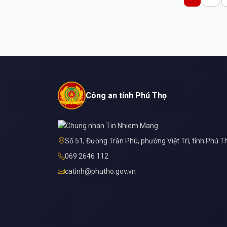
cấp thị thực, thẻ tạm trú, gia hạn tạm trú, giấy phé
xuất nhập cảnh và các thủ tục cư trú của người
nước ngoài, góp phần đơn giản hóa thủ tục hành
chính, đáp ứng yêu cầu chuyển đổi số.
Công an tỉnh Phú Thọ
Số 51, Đường Trần Phú, phường Việt Trì, tỉnh Phú T
069 2646 112
catinh@phutho.gov.vn