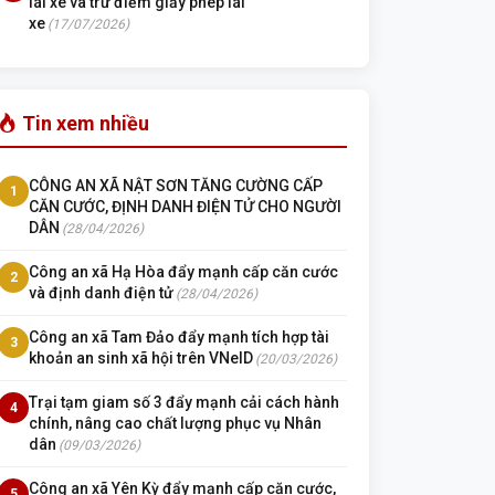
lái xe và trừ điểm giấy phép lái
xe
(17/07/2026)
Tin xem nhiều
CÔNG AN XÃ NẬT SƠN TĂNG CƯỜNG CẤP
1
CĂN CƯỚC, ĐỊNH DANH ĐIỆN TỬ CHO NGƯỜI
DÂN
(28/04/2026)
Công an xã Hạ Hòa đẩy mạnh cấp căn cước
2
và định danh điện tử
(28/04/2026)
Công an xã Tam Đảo đẩy mạnh tích hợp tài
3
khoản an sinh xã hội trên VNeID
(20/03/2026)
Trại tạm giam số 3 đẩy mạnh cải cách hành
4
chính, nâng cao chất lượng phục vụ Nhân
dân
(09/03/2026)
Công an xã Yên Kỳ đẩy mạnh cấp căn cước,
5