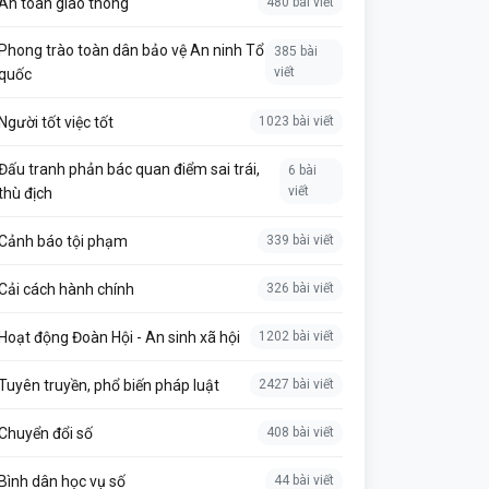
An toàn giao thông
480 bài viết
Phong trào toàn dân bảo vệ An ninh Tổ
385 bài
viết
quốc
Người tốt việc tốt
1023 bài viết
Đấu tranh phản bác quan điểm sai trái,
6 bài
viết
thù địch
Cảnh báo tội phạm
339 bài viết
Cải cách hành chính
326 bài viết
Hoạt động Đoàn Hội - An sinh xã hội
1202 bài viết
Tuyên truyền, phổ biến pháp luật
2427 bài viết
Chuyển đổi số
408 bài viết
Bình dân học vụ số
44 bài viết