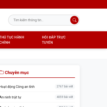
THỦ TỤC HÀNH
HỎI ĐÁP TRỰC
CHÍNH
TUYẾN
Chuyên mục
Hoạt động Công an tỉnh
2767 bài viết
An ninh trật tự
4059 bài viết