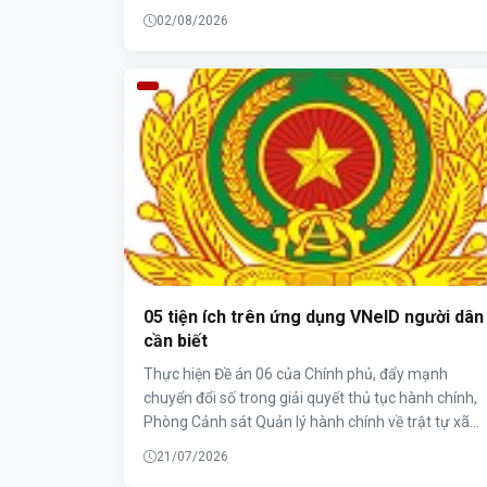
giải quyết thủ tục hành chính, tạo điều kiện thuận lợ
02/08/2026
cho người dân và góp phần nâng cao hiệu quả quả
lý nhà nước về an ninh, trật tự trên địa bàn.
05 tiện ích trên ứng dụng VNeID người dân
cần biết
Thực hiện Đề án 06 của Chính phủ, đẩy mạnh
chuyển đổi số trong giải quyết thủ tục hành chính,
Phòng Cảnh sát Quản lý hành chính về trật tự xã
hội, Công an tỉnh Phú Thọ tiếp tục tăng cường tuy
21/07/2026
truyền, hướng dẫn người dân sử dụng hiệu quả các