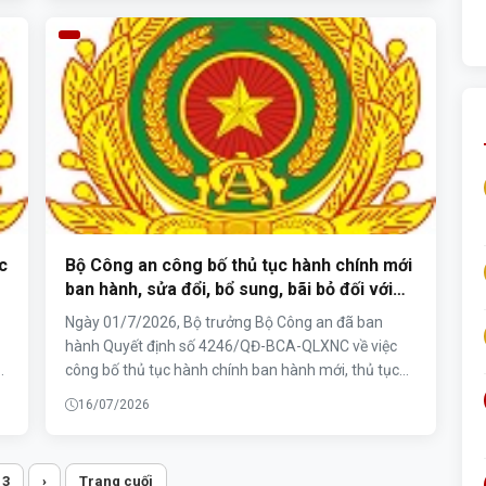
lái xe đối với 13.896 trường hợp. Những con số trên
cho thấy vẫn còn nhiều người tham gia giao thông
chưa chấp hành nghiêm các quy định của pháp luật,
đồng thời cũng phản ánh thực tế không ít người còn
nhầm lẫn giữa hai hình thức xử lý là tước quyền sử
dụng giấy phép lái xe và trừ điểm giấy phép lái xe.
c
Bộ Công an công bố thủ tục hành chính mới
ban hành, sửa đổi, bổ sung, bãi bỏ đối với
việc cấp thẻ ABTC trong lĩnh vực xuất,
Ngày 01/7/2026, Bộ trưởng Bộ Công an đã ban
nhập cảnh thuộc phạm vi, chức năng quản
hành Quyết định số 4246/QĐ-BCA-QLXNC về việc
lý nhà nước của Bộ Công an
công bố thủ tục hành chính ban hành mới, thủ tục
ập
hành chính sửa đổi, bổ sung và thủ tục hành chính
16/07/2026
bị bãi bỏ đối với việc cấp thẻ ABTC trong lĩnh vực
,
quản lý xuất, nhập cảnh thuộc phạm vi, chức năng
về
quản lý Nhà nước của Bộ Công an.
3
›
Trang cuối