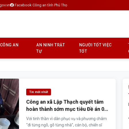
gov.vn
Facebook Công an tỉnh Phú Thọ
 CÔNG AN
AN NINH TRẬT
NGƯỜI TỐT VIỆC
TỰ
TỐT
Tin mới nhất
Công an xã Lập Thạch quyết tâm
hoàn thành sớm mục tiêu Đề án 06
và Chuyển đổi số năm 2026
Với tinh thần vì dân phục vụ và phương châm
“đi từng ngõ, gõ từng nhà”, cán bộ, chiến sĩ