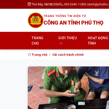
Thứ Bảy, 08/08/2026
069 2646 112
catinh@phutho.
TRANG THÔNG TIN ĐIỆN TỬ
CÔNG AN TỈNH PHÚ THỌ
TRANG
GIỚI THIỆU
HOẠT ĐỘNG
CHỦ
TỈNH
Trang chủ
Cải cách hành chính