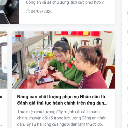
Công an xã đã chủ động, tích cực phối hợp với
các ban, ngành, đoàn thể địa phương trực...
04/08/2026
ải
Nâng cao chất lượng phục vụ Nhân dân từ
đánh giá thủ tục hành chính trên ứng dụng
VNeID tại Công an xã Tam Đảo
Thực hiện chủ trương đẩy mạnh cải cách hành
chính, chuyển đổi số trong lực lượng Công an nhân
g
dân, lấy sự hài lòng của người dân làm thước đo