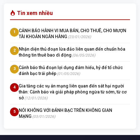
Tin xem nhiều
CẢNH BÁO HÀNH VI MUA BÁN, CHO THUÊ, CHO MƯỢN
1
TÀI KHOẢN NGÂN HÀNG
(23/01/2026)
Nhận diện thủ đoạn lừa đảo liên quan đến chuẩn hóa
2
thông tin thuê bao di động
(06/05/2026)
Cảnh báo thủ đoạn lợi dụng đám hiếu, hỷ để tổ chức
3
đánh bạc trái phép
(01/05/2026)
Gia tăng các vụ án mạng liên quan đến sát hại người
4
thân: Cảnh báo và giải pháp phòng ngừa từ sớm, từ cơ
sở
(12/01/2026)
NÓI KHÔNG VỚI ĐÁNH BẠC TRÊN KHÔNG GIAN
5
MẠNG
(03/01/2026)