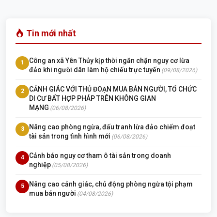
Tin mới nhất
Công an xã Yên Thủy kịp thời ngăn chặn nguy cơ lừa
1
đảo khi người dân làm hộ chiếu trực tuyến
(09/08/2026)
CẢNH GIÁC VỚI THỦ ĐOẠN MUA BÁN NGƯỜI, TỔ CHỨC
2
DI CƯ BẤT HỢP PHÁP TRÊN KHÔNG GIAN
MẠNG
(06/08/2026)
Nâng cao phòng ngừa, đấu tranh lừa đảo chiếm đoạt
3
tài sản trong tình hình mới
(06/08/2026)
Cảnh báo nguy cơ tham ô tài sản trong doanh
4
nghiệp
(05/08/2026)
Nâng cao cảnh giác, chủ động phòng ngừa tội phạm
5
mua bán người
(04/08/2026)