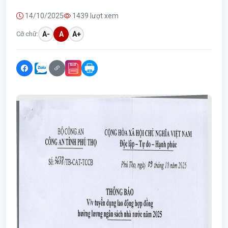
14/10/2025
1439 lượt xem
Cỡ chữ:
A-
A
A+