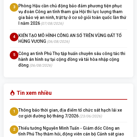
Phòng Hậu cần chủ động bảo đảm phương tiện phục
3
vụ đoàn Công an tỉnh tham gia Hội thi lực lượng tham
gia bảo vệ an ninh, trật tự ở cơ sở giỏi toàn quốc lần thứ
I năm 2026
(07/08/2026)
KIẾN TẠO MÔ HÌNH CÔNG AN SỐ TRÊN VÙNG ĐẤT TỔ
4
HÙNG VƯƠNG
(06/08/2026)
Công an tỉnh Phú Thọ tập huấn chuyên sâu công tác thi
5
hành án hình sự tại cộng đồng và tái hòa nhập cộng
đồng
(06/08/2026)
Tin xem nhiều
Thông báo thời gian, địa điểm tổ chức sát hạch lái xe
1
cơ giới đường bộ tháng 7/2026
(23/06/2026)
Thiếu tướng Nguyễn Minh Tuấn - Giám đốc Công an
2
tỉnh Phú Thọ thăm hỏi, động viên cán bộ Cảnh sát giao