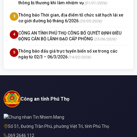
thông bị thương khi làm nhiệm vụ
(01/01/2026)
Thông báo Thời gian, địa điểm tổ chức sát hạch lái xe
3
cơ giới đường bộ tháng 6/2026
(25/05/2026)
CÔNG AN TỈNH PHÚ THỌ CÔNG BỐ QUYẾT ĐỊNH ĐIỀU
4
ĐỘNG CÁN BỘ LÃNH ĐẠO CẤP PHÒNG
(25/06/2026)
Thông báo đấu giá trực tuyến biển số xe trong các
5
ngày từ 02/3 – 06/3/2026
(14/02/2026)
Công an tỉnh Phú Thọ
Số 51, Đường Trần Phú, phường Việt Trì, tỉnh Phú Thọ
069 2646 112