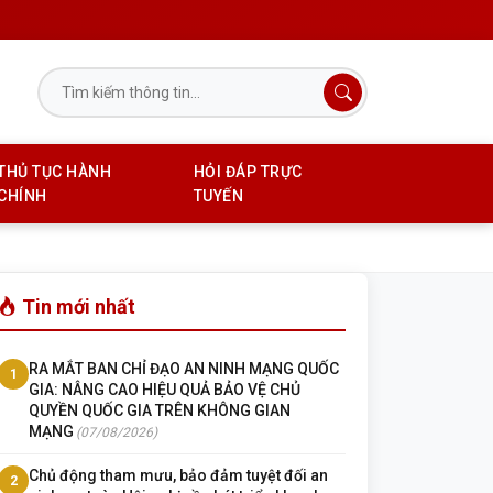
THỦ TỤC HÀNH
HỎI ĐÁP TRỰC
CHÍNH
TUYẾN
Tin mới nhất
RA MẮT BAN CHỈ ĐẠO AN NINH MẠNG QUỐC
1
GIA: NÂNG CAO HIỆU QUẢ BẢO VỆ CHỦ
QUYỀN QUỐC GIA TRÊN KHÔNG GIAN
MẠNG
(07/08/2026)
Chủ động tham mưu, bảo đảm tuyệt đối an
2