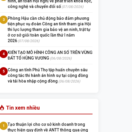
ninh, an toàn Hội nghị về phát triển khoa học,
công nghệ và chuyển đổi số
(07/08/2026)
Phòng Hậu cần chủ động bảo đảm phương
3
tiện phục vụ đoàn Công an tỉnh tham gia Hội
thi lực lượng tham gia bảo vệ an ninh, trật tự
ở cơ sở giỏi toàn quốc lần thứ I năm
2026
(07/08/2026)
KIẾN TẠO MÔ HÌNH CÔNG AN SỐ TRÊN VÙNG
4
ĐẤT TỔ HÙNG VƯƠNG
(06/08/2026)
Công an tỉnh Phú Thọ tập huấn chuyên sâu
5
công tác thi hành án hình sự tại cộng đồng
và tái hòa nhập cộng đồng
(06/08/2026)
Tin xem nhiều
Tạo thuận lợi cho cơ sở kinh doanh trong
1
thực hiện quy định về ANTT thông qua ứng