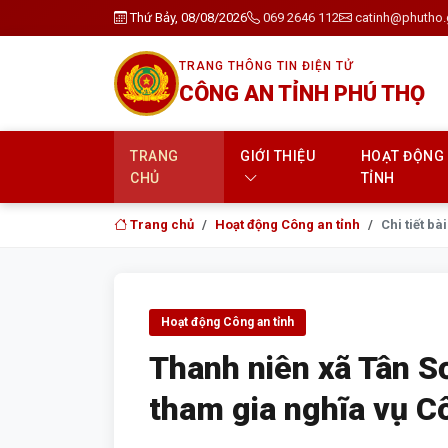
Thứ Bảy, 08/08/2026
069 2646 112
catinh@phutho.
TRANG THÔNG TIN ĐIỆN TỬ
CÔNG AN TỈNH PHÚ THỌ
TRANG
GIỚI THIỆU
HOẠT ĐỘNG
CHỦ
TỈNH
Trang chủ
Hoạt động Công an tỉnh
Chi tiết bài
Hoạt động Công an tỉnh
Thanh niên xã Tân S
tham gia nghĩa vụ C