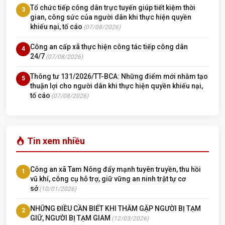
Tổ chức tiếp công dân trực tuyến giúp tiết kiệm thời
3
gian, công sức của người dân khi thực hiện quyền
khiếu nại, tố cáo
(07/08/2026)
Công an cấp xã thực hiện công tác tiếp công dân
4
24/7
(07/08/2026)
Thông tư 131/2026/TT-BCA: Những điểm mới nhằm tạo
5
thuận lợi cho người dân khi thực hiện quyền khiếu nại,
tố cáo
(07/08/2026)
Tin xem nhiều
Công an xã Tam Nông đẩy mạnh tuyên truyền, thu hồi
1
vũ khí, công cụ hỗ trợ, giữ vững an ninh trật tự cơ
sở
(10/01/2026)
NHỮNG ĐIỀU CẦN BIẾT KHI THĂM GẶP NGƯỜI BỊ TẠM
2
GIỮ, NGƯỜI BỊ TẠM GIAM
(12/03/2026)