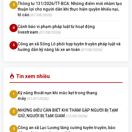
Thông tư 131/2026/TT-BCA: Những điểm mới nhằm tạo
3
thuận lợi cho người dân khi thực hiện quyền khiếu nại,
tố cáo
(07/08/2026)
Cảnh báo vi phạm pháp luật từ hoạt động
4
livestream
(07/08/2026)
Công an xã Sông Lô phối hợp tuyên truyền pháp luật và
5
hướng dẫn kỹ năng lái xe an toàn
(07/08/2026)
Tin xem nhiều
Kỹ năng thoát nạn khi mắc kẹt trong thang
1
máy
(31/07/2026)
NHỮNG ĐIỀU CẦN BIẾT KHI THĂM GẶP NGƯỜI BỊ TẠM
2
GIỮ, NGƯỜI BỊ TẠM GIAM
(12/03/2026)
Công an xã Lạc Lương tăng cường tuyên truyền, bảo
3