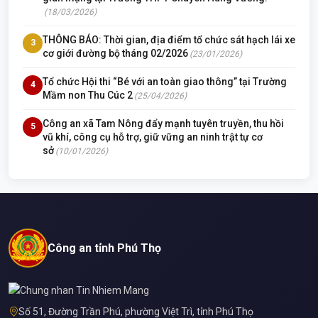
(18/03/2026)
THÔNG BÁO: Thời gian, địa điểm tổ chức sát hạch lái xe
3
cơ giới đường bộ tháng 02/2026
(23/01/2026)
Tổ chức Hội thi “Bé với an toàn giao thông” tại Trường
4
Mầm non Thu Cúc 2
(25/04/2026)
Công an xã Tam Nông đẩy mạnh tuyên truyền, thu hồi
5
vũ khí, công cụ hỗ trợ, giữ vững an ninh trật tự cơ
sở
(10/01/2026)
Công an tỉnh Phú Thọ
Số 51, Đường Trần Phú, phường Việt Trì, tỉnh Phú Thọ