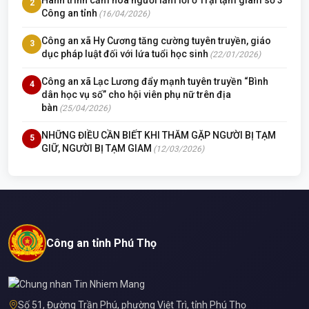
2
Công an tỉnh
(16/04/2026)
Công an xã Hy Cương tăng cường tuyên truyền, giáo
3
dục pháp luật đối với lứa tuổi học sinh
(22/01/2026)
Công an xã Lạc Lương đẩy mạnh tuyên truyền “Bình
4
dân học vụ số” cho hội viên phụ nữ trên địa
bàn
(25/04/2026)
NHỮNG ĐIỀU CẦN BIẾT KHI THĂM GẶP NGƯỜI BỊ TẠM
5
GIỮ, NGƯỜI BỊ TẠM GIAM
(12/03/2026)
Công an tỉnh Phú Thọ
Số 51, Đường Trần Phú, phường Việt Trì, tỉnh Phú Thọ