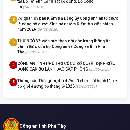
tại Bộ Tư lệnh Cảnh sát cơ động, Bộ Công
an
(14/03/2026)
Cơ quan Ủy ban Kiểm tra Đảng ủy Công an tỉnh tổ chức
2
lễ công bố quyết định bổ nhiệm Kiểm tra viên chính
năm 2026
(26/03/2026)
THƯ NGỎ Về việc mời theo dõi các trang thông tin
3
chính thức của Bộ Công an và Công an tỉnh Phú
Thọ
(06/02/2026)
CÔNG AN TỈNH PHÚ THỌ CÔNG BỐ QUYẾT ĐỊNH ĐIỀU
4
ĐỘNG CÁN BỘ LÃNH ĐẠO CẤP PHÒNG
(25/06/2026)
Thông báo Thời gian, địa điểm tổ chức sát hạch lái xe
5
cơ giới đường bộ tháng 6/2026
(25/05/2026)
Công an tỉnh Phú Thọ