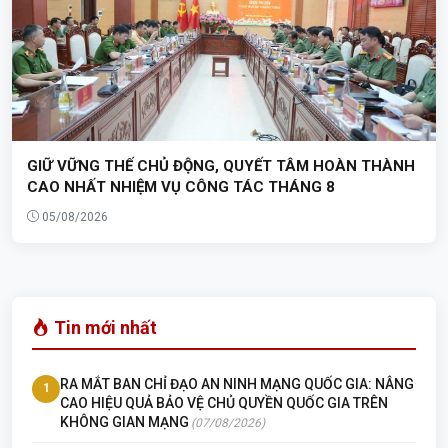
GIỮ VỮNG THẾ CHỦ ĐỘNG, QUYẾT TÂM HOÀN THÀNH
CAO NHẤT NHIỆM VỤ CÔNG TÁC THÁNG 8
05/08/2026
Tin mới nhất
RA MẮT BAN CHỈ ĐẠO AN NINH MẠNG QUỐC GIA: NÂNG
1
CAO HIỆU QUẢ BẢO VỆ CHỦ QUYỀN QUỐC GIA TRÊN
KHÔNG GIAN MẠNG
(07/08/2026)