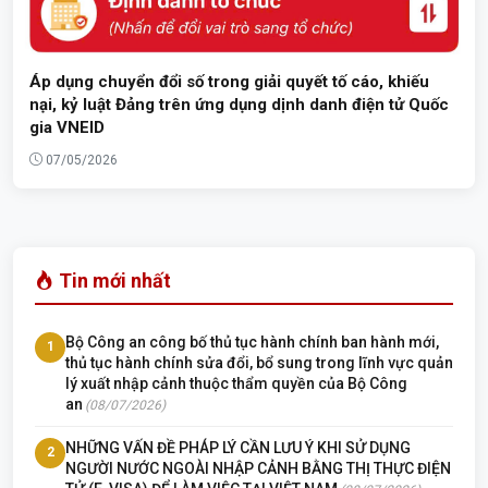
Áp dụng chuyển đổi số trong giải quyết tố cáo, khiếu
nại, kỷ luật Đảng trên ứng dụng dịnh danh điện tử Quốc
gia VNEID
07/05/2026
Tin mới nhất
Bộ Công an công bố thủ tục hành chính ban hành mới,
1
thủ tục hành chính sửa đổi, bổ sung trong lĩnh vực quản
lý xuất nhập cảnh thuộc thẩm quyền của Bộ Công
an
(08/07/2026)
NHỮNG VẤN ĐỀ PHÁP LÝ CẦN LƯU Ý KHI SỬ DỤNG
2
NGƯỜI NƯỚC NGOÀI NHẬP CẢNH BẰNG THỊ THỰC ĐIỆN