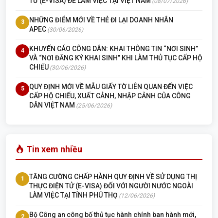
TỬ (E-VISA) ĐỂ LÀM VIỆC TẠI VIỆT NAM
(08/07/2026)
NHỮNG ĐIỂM MỚI VỀ THẺ ĐI LẠI DOANH NHÂN
3
APEC
(30/06/2026)
KHUYẾN CÁO CÔNG DÂN: KHAI THÔNG TIN “NƠI SINH”
4
VÀ “NƠI ĐĂNG KÝ KHAI SINH” KHI LÀM THỦ TỤC CẤP HỘ
CHIẾU
(30/06/2026)
QUY ĐỊNH MỚI VỀ MẪU GIẤY TỜ LIÊN QUAN ĐẾN VIỆC
5
CẤP HỘ CHIẾU, XUẤT CẢNH, NHẬP CẢNH CỦA CÔNG
DÂN VIỆT NAM
(25/06/2026)
Tin xem nhiều
TĂNG CƯỜNG CHẤP HÀNH QUY ĐỊNH VỀ SỬ DỤNG THỊ
1
THỰC ĐIỆN TỬ (E-VISA) ĐỐI VỚI NGƯỜI NƯỚC NGOÀI
LÀM VIỆC TẠI TỈNH PHÚ THỌ
(12/06/2026)
Bộ Công an công bố thủ tục hành chính ban hành mới,
2