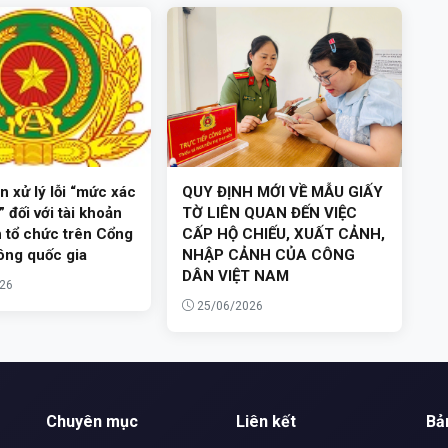
 xử lý lỗi “mức xác
QUY ĐỊNH MỚI VỀ MẪU GIẤY
 đối với tài khoản
TỜ LIÊN QUAN ĐẾN VIỆC
 tổ chức trên Cổng
CẤP HỘ CHIẾU, XUẤT CẢNH,
ông quốc gia
NHẬP CẢNH CỦA CÔNG
DÂN VIỆT NAM
26
25/06/2026
Chuyên mục
Liên kết
Bả