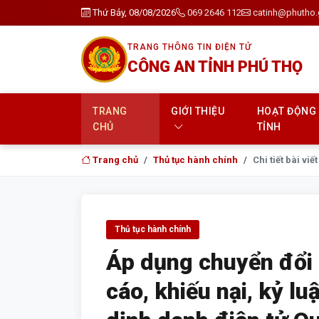
Thứ Bảy, 08/08/2026
069 2646 112
catinh@phutho.
TRANG THÔNG TIN ĐIỆN TỬ
CÔNG AN TỈNH PHÚ THỌ
TRANG
GIỚI THIỆU
HOẠT ĐỘNG
CHỦ
TỈNH
Trang chủ
Thủ tục hành chính
Chi tiết bài viết
Thủ tục hành chính
Áp dụng chuyển đổi s
cáo, khiếu nại, kỷ l