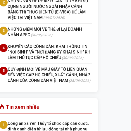
NHỮNG VẤN ĐỀ PHÁP LÝ CẦN LƯU Ý KHI SỬ
2
DỤNG NGƯỜI NƯỚC NGOÀI NHẬP CẢNH
BẰNG THỊ THỰC ĐIỆN TỬ (E-VISA) ĐỂ LÀM
VIỆC TẠI VIỆT NAM
(08/07/2026)
NHỮNG ĐIỂM MỚI VỀ THẺ ĐI LẠI DOANH
3
NHÂN APEC
(30/06/2026)
KHUYẾN CÁO CÔNG DÂN: KHAI THÔNG TIN
4
“NƠI SINH” VÀ “NƠI ĐĂNG KÝ KHAI SINH” KHI
LÀM THỦ TỤC CẤP HỘ CHIẾU
(30/06/2026)
QUY ĐỊNH MỚI VỀ MẪU GIẤY TỜ LIÊN QUAN
5
ĐẾN VIỆC CẤP HỘ CHIẾU, XUẤT CẢNH, NHẬP
CẢNH CỦA CÔNG DÂN VIỆT NAM
(25/06/2026)
Tin xem nhiều
Công an xã Yên Thủy tổ chức cấp căn cước,
1
định danh điện tử lưu động tại nhà phục vụ