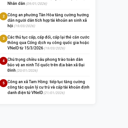
Nhân dân
(09/01/2026)
Công an phường Tân Hòa tăng cường hướng
2
dẫn người dân tích hợp tài khoản an sinh xã
hội
(19/03/2026)
Các thủ tục cấp, cấp đổi, cấp lại thẻ căn cước
3
thông qua Cổng dịch vụ công quốc gia hoặc
VNeID từ 15/3/2026
(19/03/2026)
Chú trọng chiều sâu phong trào toàn dân
4
bảo vệ an ninh Tổ quốc trên địa bàn xã Đại
Đình
(20/01/2026)
Công an xã Tam Hồng: tiếp tục tăng cường
5
công tác quản lý cư trú và cấp tài khoản định
danh điện tử VNeID
(21/01/2026)