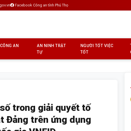
gov.vn
Facebook Công an tỉnh Phú Thọ
 CÔNG AN
AN NINH TRẬT
NGƯỜI TỐT VIỆC
TỰ
TỐT
ố trong giải quyết tố
uật Đảng trên ứng dụng