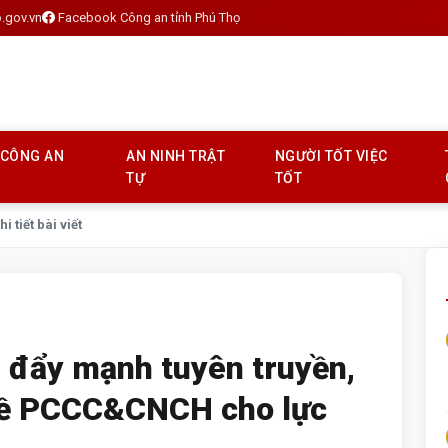
.gov.vn
Facebook Công an tỉnh Phú Thọ
 CÔNG AN
AN NINH TRẬT
NGƯỜI TỐT VIỆC
TỰ
TỐT
hi tiết bài viết
 đẩy mạnh tuyên truyền,
 về PCCC&CNCH cho lực