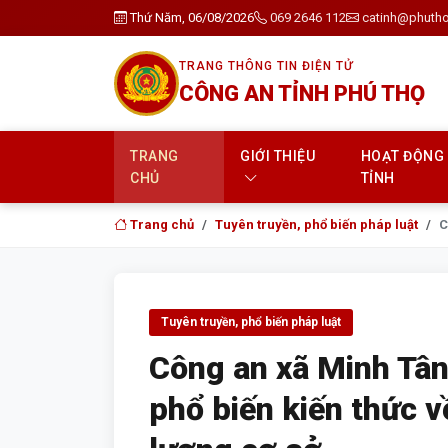
Thứ Năm, 06/08/2026
069 2646 112
catinh@phutho
TRANG THÔNG TIN ĐIỆN TỬ
CÔNG AN TỈNH PHÚ THỌ
TRANG
GIỚI THIỆU
HOẠT ĐỘNG
CHỦ
TỈNH
Trang chủ
Tuyên truyền, phổ biến pháp luật
C
Tuyên truyền, phổ biến pháp luật
Công an xã Minh Tân
phổ biến kiến thức