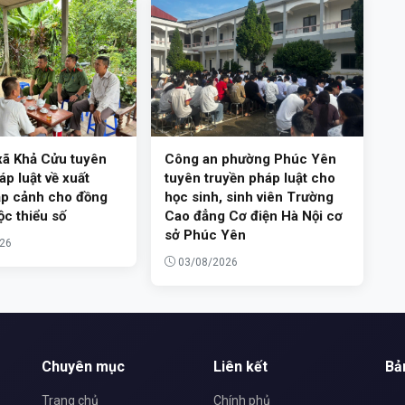
xã Khả Cửu tuyên
Công an phường Phúc Yên
áp luật về xuất
tuyên truyền pháp luật cho
ập cảnh cho đồng
học sinh, sinh viên Trường
ộc thiểu số
Cao đẳng Cơ điện Hà Nội cơ
sở Phúc Yên
26
03/08/2026
Chuyên mục
Liên kết
Bả
Trang chủ
Chính phủ