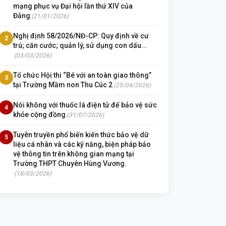
mạng phục vụ Đại hội lần thứ XIV của
Đảng
(21/01/2026)
Nghị định 58/2026/NĐ-CP: Quy định về cư
2
trú; căn cước; quản lý, sử dụng con dấu...
(03/03/2026)
Tổ chức Hội thi “Bé với an toàn giao thông”
3
tại Trường Mầm non Thu Cúc 2
(25/04/2026)
Nói không với thuốc lá điện tử để bảo vệ sức
4
khỏe cộng đồng
(31/07/2026)
Tuyên truyền phổ biến kiến thức bảo vệ dữ
5
liệu cá nhân và các kỹ năng, biện pháp bảo
vệ thông tin trên không gian mạng tại
Trường THPT Chuyên Hùng Vương.
(18/03/2026)