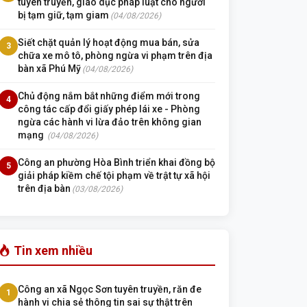
tuyên truyền, giáo dục pháp luật cho người
bị tạm giữ, tạm giam
(04/08/2026)
Siết chặt quản lý hoạt động mua bán, sửa
3
chữa xe mô tô, phòng ngừa vi phạm trên địa
bàn xã Phú Mỹ
(04/08/2026)
Chủ động nắm bắt những điểm mới trong
4
công tác cấp đổi giấy phép lái xe - Phòng
ngừa các hành vi lừa đảo trên không gian
mạng
(04/08/2026)
Công an phường Hòa Bình triển khai đồng bộ
5
giải pháp kiềm chế tội phạm về trật tự xã hội
trên địa bàn
(03/08/2026)
Tin xem nhiều
Công an xã Ngọc Sơn tuyên truyền, răn đe
1
hành vi chia sẻ thông tin sai sự thật trên