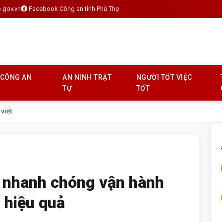
.gov.vn
Facebook Công an tỉnh Phú Thọ
 CÔNG AN
AN NINH TRẬT
NGƯỜI TỐT VIỆC
TỰ
TỐT
 viết
a nhanh chóng vận hành
 hiệu quả