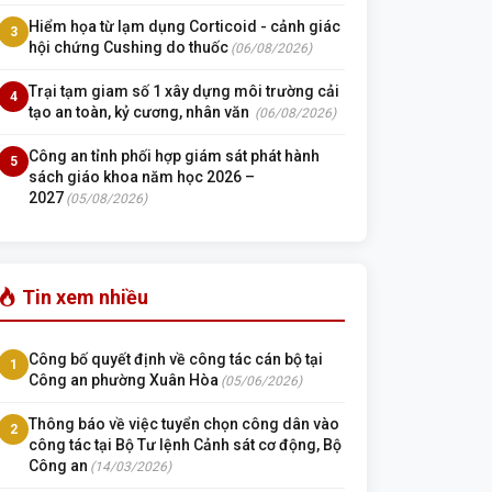
Hiểm họa từ lạm dụng Corticoid - cảnh giác
3
hội chứng Cushing do thuốc
(06/08/2026)
Trại tạm giam số 1 xây dựng môi trường cải
4
tạo an toàn, kỷ cương, nhân văn
(06/08/2026)
Công an tỉnh phối hợp giám sát phát hành
5
sách giáo khoa năm học 2026 –
2027
(05/08/2026)
Tin xem nhiều
Công bố quyết định về công tác cán bộ tại
1
Công an phường Xuân Hòa
(05/06/2026)
Thông báo về việc tuyển chọn công dân vào
2
công tác tại Bộ Tư lệnh Cảnh sát cơ động, Bộ
Công an
(14/03/2026)