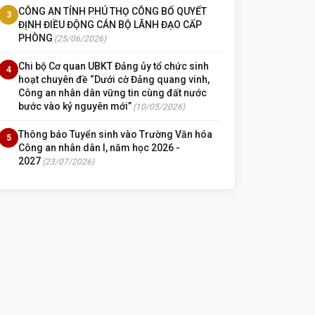
CÔNG AN TỈNH PHÚ THỌ CÔNG BỐ QUYẾT
3
ĐỊNH ĐIỀU ĐỘNG CÁN BỘ LÃNH ĐẠO CẤP
PHÒNG
(25/06/2026)
Chi bộ Cơ quan UBKT Đảng ủy tổ chức sinh
4
hoạt chuyên đề “Dưới cờ Đảng quang vinh,
Công an nhân dân vững tin cùng đất nước
bước vào kỷ nguyên mới”
(10/05/2026)
Thông báo Tuyển sinh vào Trường Văn hóa
5
Công an nhân dân I, năm học 2026 -
2027
(23/07/2026)