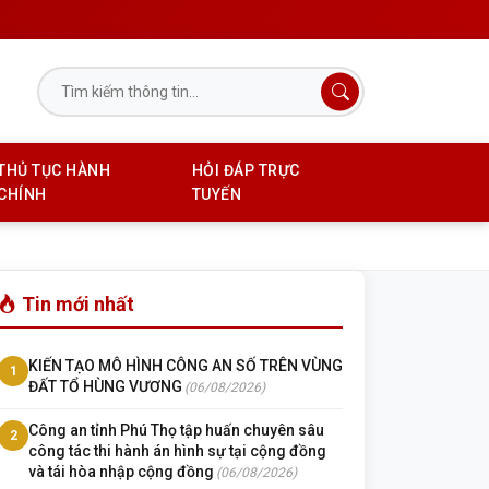
THỦ TỤC HÀNH
HỎI ĐÁP TRỰC
CHÍNH
TUYẾN
Tin mới nhất
KIẾN TẠO MÔ HÌNH CÔNG AN SỐ TRÊN VÙNG
1
ĐẤT TỔ HÙNG VƯƠNG
(06/08/2026)
Công an tỉnh Phú Thọ tập huấn chuyên sâu
2
công tác thi hành án hình sự tại cộng đồng
và tái hòa nhập cộng đồng
(06/08/2026)