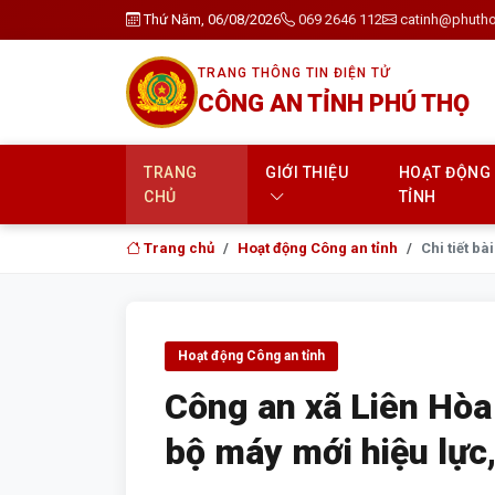
Thứ Năm, 06/08/2026
069 2646 112
catinh@phutho
TRANG THÔNG TIN ĐIỆN TỬ
CÔNG AN TỈNH PHÚ THỌ
TRANG
GIỚI THIỆU
HOẠT ĐỘNG
CHỦ
TỈNH
Trang chủ
Hoạt động Công an tỉnh
Chi tiết bài
Hoạt động Công an tỉnh
Công an xã Liên Hò
bộ máy mới hiệu lực,