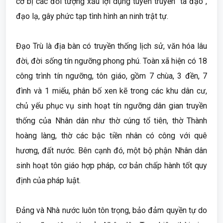
cơ bị các đối tượng xấu lợi dụng tuyên truyền “tà đạo”,
đạo lạ, gây phức tạp tình hình an ninh trật tự.
Đạo Trù là địa bàn có truyền thống lịch sử, văn hóa lâu
đời, đời sống tín ngưỡng phong phú. Toàn xã hiện có 18
công trình tín ngưỡng, tôn giáo, gồm 7 chùa, 3 đền, 7
đình và 1 miếu, phân bố xen kẽ trong các khu dân cư,
chủ yếu phục vụ sinh hoạt tín ngưỡng dân gian truyền
thống của Nhân dân như thờ cúng tổ tiên, thờ Thành
hoàng làng, thờ các bậc tiền nhân có công với quê
hương, đất nước. Bên cạnh đó, một bộ phận Nhân dân
sinh hoạt tôn giáo hợp pháp, cơ bản chấp hành tốt quy
định của pháp luật.
Đảng và Nhà nước luôn tôn trọng, bảo đảm quyền tự do