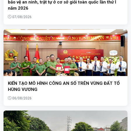
bảo vệ an ninh, trật tự ở cơ sở giỏi toàn quốc lần thứ I
năm 2026
07/08/2026
KIẾN TẠO MÔ HÌNH CÔNG AN SỐ TRÊN VÙNG ĐẤT TỔ
HÙNG VƯƠNG
06/08/2026