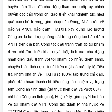
huyện Lâm Thao đã chủ động tham mưu cấp uỷ, chính
quyền các cấp trong chỉ đạo triển khai nghiêm túc, hiệu
quả các chủ trương, giải pháp của Đảng, Nhà nước về
bảo vệ ANCT, bảo đảm TTATXH, xây dựng lực lượng
Công an, là lực lượng nòng cốt trong công tác bảo đảm
ANTT trên địa bàn. Công tác đấu tranh, trấn áp tội phạm
được chỉ đạo triển khai quyết liệt, tích cực chủ động
nhận diện, đấu tranh với tội phạm, có nhiều điểm sáng,
chuyển biến tích cực, rõ nét trên một số mặt, tỷ lệ điều
tra, khám phá án về TTXH đạt 100%; tập trung chỉ đạo,
phấn đấu hoàn thành chỉ tiêu công tác, nhiệm vụ trọng
tâm Công an tỉnh giao (đã thực hiện đạt và vượt 65/71
chỉ tiêu Công an tỉnh giao); tỷ lệ xử lý, giải quyết tin báo
về tội phạm đạt 91%. Công tác quản lý nhà nước về
TTATXH được tập trung chỉ đạo, trọng tâm là thực hiện