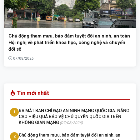
Chủ động tham mưu, bảo đảm tuyệt đối an ninh, an toàn
Hội nghị về phát triển khoa học, công nghệ và chuyển
đổi số
07/08/2026
Tin mới nhất
RA MẮT BAN CHỈ ĐẠO AN NINH MẠNG QUỐC GIA: NÂNG
1
CAO HIỆU QUẢ BẢO VỆ CHỦ QUYỀN QUỐC GIA TRÊN
KHÔNG GIAN MẠNG
(07/08/2026)
Chủ động tham mưu, bảo đảm tuyệt đối an ninh, an
2