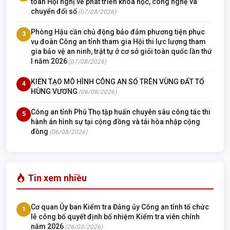
toàn Hội nghị về phát triển khoa học, công nghệ và
chuyển đổi số
(07/08/2026)
Phòng Hậu cần chủ động bảo đảm phương tiện phục
3
vụ đoàn Công an tỉnh tham gia Hội thi lực lượng tham
gia bảo vệ an ninh, trật tự ở cơ sở giỏi toàn quốc lần thứ
I năm 2026
(07/08/2026)
KIẾN TẠO MÔ HÌNH CÔNG AN SỐ TRÊN VÙNG ĐẤT TỔ
4
HÙNG VƯƠNG
(06/08/2026)
Công an tỉnh Phú Thọ tập huấn chuyên sâu công tác thi
5
hành án hình sự tại cộng đồng và tái hòa nhập cộng
đồng
(06/08/2026)
Tin xem nhiều
Cơ quan Ủy ban Kiểm tra Đảng ủy Công an tỉnh tổ chức
1
lễ công bố quyết định bổ nhiệm Kiểm tra viên chính
năm 2026
(26/03/2026)