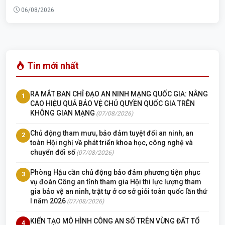
06/08/2026
Tin mới nhất
RA MẮT BAN CHỈ ĐẠO AN NINH MẠNG QUỐC GIA: NÂNG
1
CAO HIỆU QUẢ BẢO VỆ CHỦ QUYỀN QUỐC GIA TRÊN
KHÔNG GIAN MẠNG
(07/08/2026)
Chủ động tham mưu, bảo đảm tuyệt đối an ninh, an
2
toàn Hội nghị về phát triển khoa học, công nghệ và
chuyển đổi số
(07/08/2026)
Phòng Hậu cần chủ động bảo đảm phương tiện phục
3
vụ đoàn Công an tỉnh tham gia Hội thi lực lượng tham
gia bảo vệ an ninh, trật tự ở cơ sở giỏi toàn quốc lần thứ
I năm 2026
(07/08/2026)
KIẾN TẠO MÔ HÌNH CÔNG AN SỐ TRÊN VÙNG ĐẤT TỔ
4