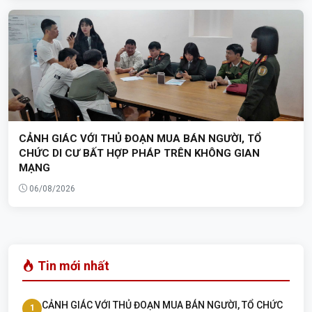
CẢNH GIÁC VỚI THỦ ĐOẠN MUA BÁN NGƯỜI, TỔ
CHỨC DI CƯ BẤT HỢP PHÁP TRÊN KHÔNG GIAN
MẠNG
06/08/2026
Tin mới nhất
CẢNH GIÁC VỚI THỦ ĐOẠN MUA BÁN NGƯỜI, TỔ CHỨC
1