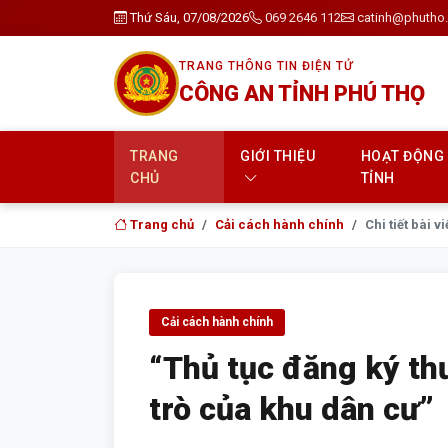
Thứ Sáu, 07/08/2026
069 2646 112
catinh@phutho.
TRANG THÔNG TIN ĐIỆN TỬ
CÔNG AN TỈNH PHÚ THỌ
TRANG
GIỚI THIỆU
HOẠT ĐỘNG
CHỦ
TỈNH
Trang chủ
Cải cách hành chính
Chi tiết bài vi
Cải cách hành chính
“Thủ tục đăng ký thư
trò của khu dân cư”