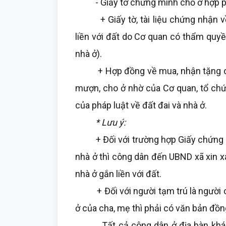
- Giấy tờ chứng minh chổ ở hợp ph
+ Giấy tờ, tài liệu chứng nhận về
liền với đất do Cơ quan có thẩm quyề
nhà ở).
+ Hợp đồng về mua, nhận tặng cho,
mượn, cho ở nhờ của Cơ quan, tổ chứ
của pháp luật về đất đai và nhà ở.
* Lưu ý:
+ Đối với trường hợp Giấy chứng nh
nhà ở thì công dân đến UBND xã xin x
nhà ở gắn liền với đất.
+ Đối với người tạm trú là người ch
ở của cha, mẹ thì phải có văn bản đồn
Tất cả công dân ở địa bàn khác kh