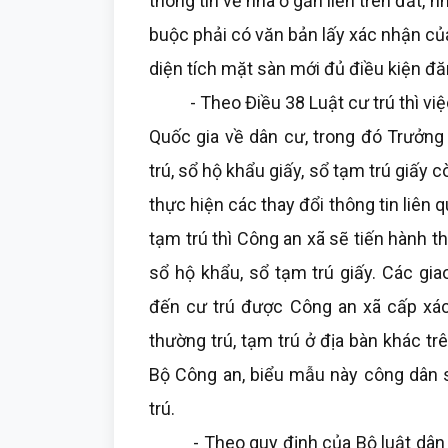
thông tin về nhà ở gắn liền trên đất, 
buộc phải có văn bản lấy xác nhận củ
diện tích mặt sàn mới đủ điều kiện đă
- Theo Điều 38 Luật cư trú thì việc 
Quốc gia về dân cư, trong đó Trưởng
trú, sổ hộ khẩu giấy, sổ tạm trú giấy
thực hiện các thay đổi thông tin liên 
tạm trú thì Công an xã sẽ tiến hành t
sổ hộ khẩu, sổ tạm trú giấy. Các gia
đến cư trú được Công an xã cấp xác 
thường trú, tạm trú ở địa bàn khác t
Bộ Công an, biểu mẫu này công dân s
trú.
- Theo quy định của Bộ luật dân sự 