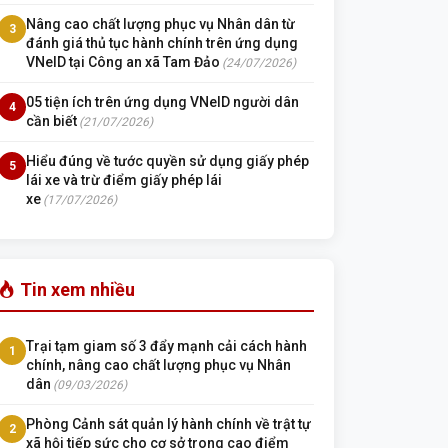
Nâng cao chất lượng phục vụ Nhân dân từ
3
đánh giá thủ tục hành chính trên ứng dụng
VNeID tại Công an xã Tam Đảo
(24/07/2026)
05 tiện ích trên ứng dụng VNeID người dân
4
cần biết
(21/07/2026)
Hiểu đúng về tước quyền sử dụng giấy phép
5
lái xe và trừ điểm giấy phép lái
xe
(17/07/2026)
Tin xem nhiều
Trại tạm giam số 3 đẩy mạnh cải cách hành
1
chính, nâng cao chất lượng phục vụ Nhân
dân
(09/03/2026)
Phòng Cảnh sát quản lý hành chính về trật tự
2
xã hội tiếp sức cho cơ sở trong cao điểm