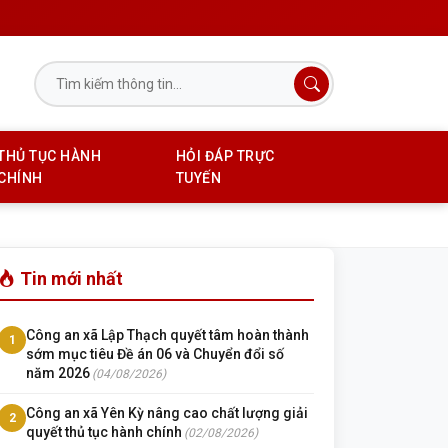
THỦ TỤC HÀNH
HỎI ĐÁP TRỰC
CHÍNH
TUYẾN
Tin mới nhất
Công an xã Lập Thạch quyết tâm hoàn thành
1
sớm mục tiêu Đề án 06 và Chuyển đổi số
năm 2026
(04/08/2026)
Công an xã Yên Kỳ nâng cao chất lượng giải
2
quyết thủ tục hành chính
(02/08/2026)