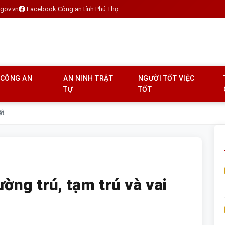
gov.vn
Facebook Công an tỉnh Phú Thọ
 CÔNG AN
AN NINH TRẬT
NGƯỜI TỐT VIỆC
TỰ
TỐT
ết
ờng trú, tạm trú và vai