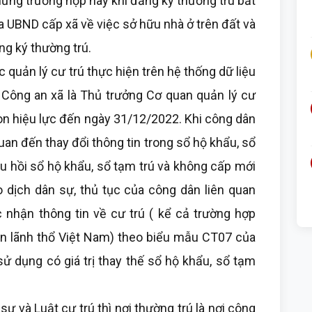
những trường hợp này khi đăng ký thường trú bắt
a UBND cấp xã về việc sở hữu nhà ở trên đất và
ng ký thường trú.
quản lý cư trú thực hiện trên hệ thống dữ liệu
 Công an xã là Thủ trưởng Cơ quan quản lý cư
 còn hiệu lực đến ngày 31/12/2022. Khi công dân
quan đến thay đổi thông tin trong sổ hộ khẩu, sổ
hu hồi sổ hộ khẩu, sổ tạm trú và không cấp mới
o dịch dân sự, thủ tục của công dân liên quan
nhận thông tin về cư trú ( kể cả trường hợp
rên lãnh thổ Việt Nam) theo biểu mẫu CT07 của
ử dụng có giá trị thay thế sổ hộ khẩu, sổ tạm
và Luật cư trú thì nơi thường trú là nơi công