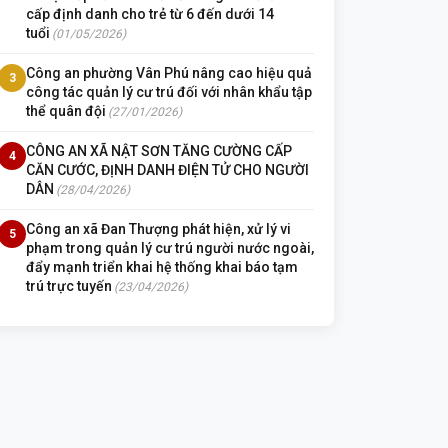
cấp định danh cho trẻ từ 6 đến dưới 14
tuổi
(01/05/2026)
Công an phường Vân Phú nâng cao hiệu quả
3
công tác quản lý cư trú đối với nhân khẩu tập
thể quân đội
(27/01/2026)
CÔNG AN XÃ NẬT SƠN TĂNG CƯỜNG CẤP
4
CĂN CƯỚC, ĐỊNH DANH ĐIỆN TỬ CHO NGƯỜI
DÂN
(28/04/2026)
Công an xã Đan Thượng phát hiện, xử lý vi
5
phạm trong quản lý cư trú người nước ngoài,
đẩy mạnh triển khai hệ thống khai báo tạm
trú trực tuyến
(23/04/2026)