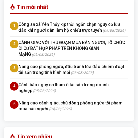
Tin mới nhất
Công an xã Yên Thủy kịp thời ngăn chặn nguy cơ lừa
1
đảo khi người dân làm hộ chiếu trực tuyến
(09/08/2026)
CẢNH GIÁC VỚI THỦ ĐOẠN MUA BÁN NGƯỜI, TỔ CHỨC
2
DI CƯ BẤT HỢP PHÁP TRÊN KHÔNG GIAN
MẠNG
(06/08/2026)
Nâng cao phòng ngừa, đấu tranh lừa đảo chiếm đoạt
3
tài sản trong tình hình mới
(06/08/2026)
Cảnh báo nguy cơ tham ô tài sản trong doanh
4
nghiệp
(05/08/2026)
Nâng cao cảnh giác, chủ động phòng ngừa tội phạm
5
mua bán người
(04/08/2026)
Tin xem nhiều