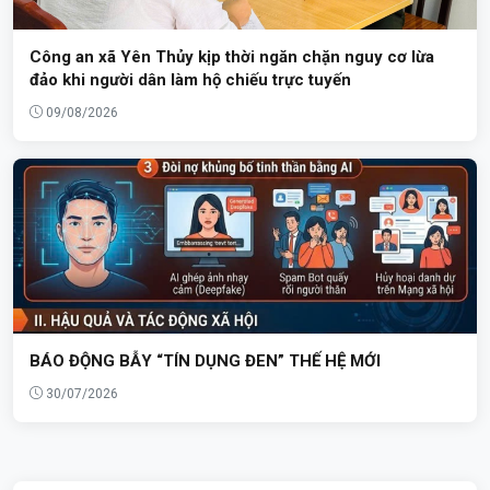
Công an xã Yên Thủy kịp thời ngăn chặn nguy cơ lừa
đảo khi người dân làm hộ chiếu trực tuyến
09/08/2026
BÁO ĐỘNG BẪY “TÍN DỤNG ĐEN” THẾ HỆ MỚI
30/07/2026