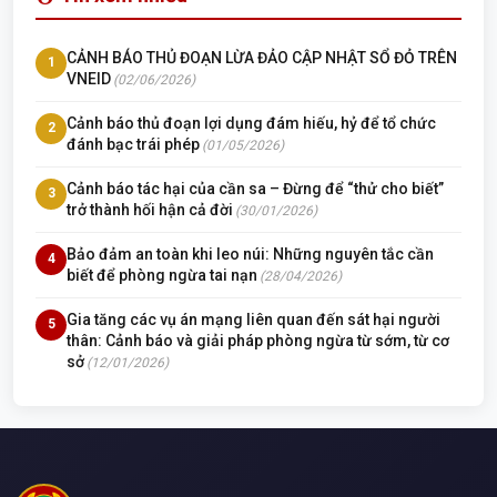
CẢNH BÁO THỦ ĐOẠN LỪA ĐẢO CẬP NHẬT SỔ ĐỎ TRÊN
1
VNEID
(02/06/2026)
Cảnh báo thủ đoạn lợi dụng đám hiếu, hỷ để tổ chức
2
đánh bạc trái phép
(01/05/2026)
Cảnh báo tác hại của cần sa – Đừng để “thử cho biết”
3
trở thành hối hận cả đời
(30/01/2026)
Bảo đảm an toàn khi leo núi: Những nguyên tắc cần
4
biết để phòng ngừa tai nạn
(28/04/2026)
Gia tăng các vụ án mạng liên quan đến sát hại người
5
thân: Cảnh báo và giải pháp phòng ngừa từ sớm, từ cơ
sở
(12/01/2026)