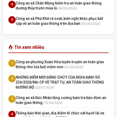
Công an xã Chân Mộng kiểm tra an toàn giao thông
4
đường thủy trước mùa lũ
(04/08/2026)
Công an xã Phú Khê rà soát, kiến nghị khắc phục bất
5
cập về an toàn giao thông trên địa bàn
(04/08/2026)
Tin xem nhiều
Công an phường Xuân Hòa tuyên truyền an toàn giao
1
thông cho lứa tuổi mầm non
(31/03/2026)
NHỮNG ĐIỂM MỚI ĐÁNG CHÚ Ý CỦA NGHỊ ĐỊNH SỐ
2
236/2026/NĐ-CP VỀ TRẬT TỰ, AN TOÀN GIAO THÔNG
ĐƯỜNG BỘ
(23/07/2026)
Công an xã Đức Nhàn tăng cường tuần tra bảo đảm an
3
toàn giao thông
(13/03/2026)
Thông báo thời gian, địa điểm tổ chức sát hạch lái xe
4