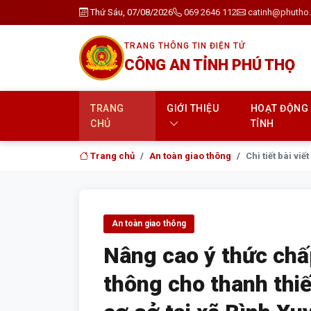
Thứ Sáu, 07/08/2026
069 2646 112
catinh@phutho.
TRANG THÔNG TIN ĐIỆN TỬ
CÔNG AN TỈNH PHÚ THỌ
TRANG
GIỚI THIỆU
HOẠT ĐỘNG
CHỦ
TỈNH
Trang chủ
An toàn giao thông
Chi tiết bài viết
An toàn giao thông
Nâng cao ý thức chấ
thông cho thanh thiế