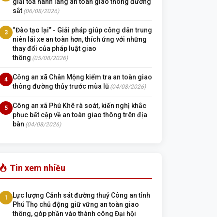
giải tỏa hành lang an toàn giao thông đường
sắt
(06/08/2026)
“Đào tạo lại” - Giải pháp giúp công dân trung
3
niên lái xe an toàn hơn, thích ứng với những
thay đổi của pháp luật giao
thông
(05/08/2026)
Công an xã Chân Mộng kiểm tra an toàn giao
4
thông đường thủy trước mùa lũ
(04/08/2026)
Công an xã Phú Khê rà soát, kiến nghị khắc
5
phục bất cập về an toàn giao thông trên địa
bàn
(04/08/2026)
Tin xem nhiều
Lực lượng Cảnh sát đường thuỷ Công an tỉnh
1
Phú Thọ chủ động giữ vững an toàn giao
thông, góp phần vào thành công Đại hội