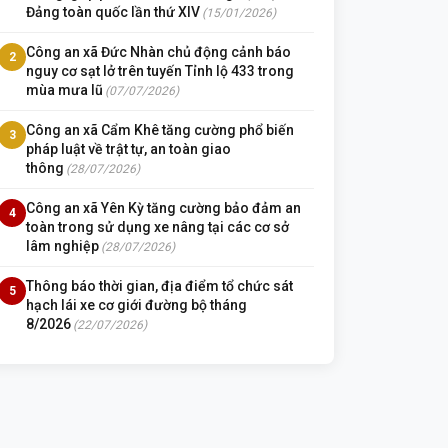
Đảng toàn quốc lần thứ XIV
(15/01/2026)
Công an xã Đức Nhàn chủ động cảnh báo
2
nguy cơ sạt lở trên tuyến Tỉnh lộ 433 trong
mùa mưa lũ
(07/07/2026)
Công an xã Cẩm Khê tăng cường phổ biến
3
pháp luật về trật tự, an toàn giao
thông
(28/07/2026)
Công an xã Yên Kỳ tăng cường bảo đảm an
4
toàn trong sử dụng xe nâng tại các cơ sở
lâm nghiệp
(28/07/2026)
Thông báo thời gian, địa điểm tổ chức sát
5
hạch lái xe cơ giới đường bộ tháng
8/2026
(22/07/2026)