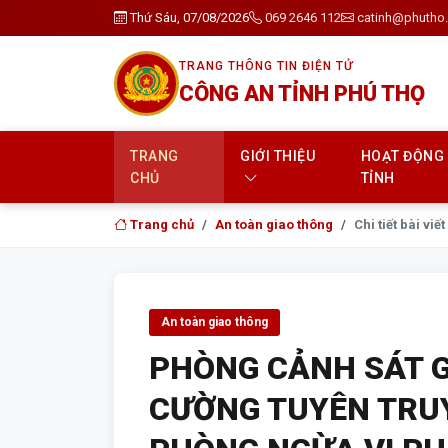
Thứ Sáu, 07/08/2026
069 2646 112
catinh@phutho.
TRANG THÔNG TIN ĐIỆN TỬ
CÔNG AN TỈNH PHÚ THỌ
TRANG
GIỚI THIỆU
HOẠT ĐỘNG
CHỦ
TỈNH
Trang chủ
An toàn giao thông
Chi tiết bài viết
An toàn giao thông
PHÒNG CẢNH SÁT 
CƯỜNG TUYÊN TRUY