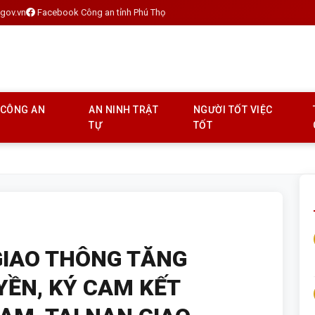
gov.vn
Facebook Công an tỉnh Phú Thọ
 CÔNG AN
AN NINH TRẬT
NGƯỜI TỐT VIỆC
TỰ
TỐT
GIAO THÔNG TĂNG
ỀN, KÝ CAM KẾT