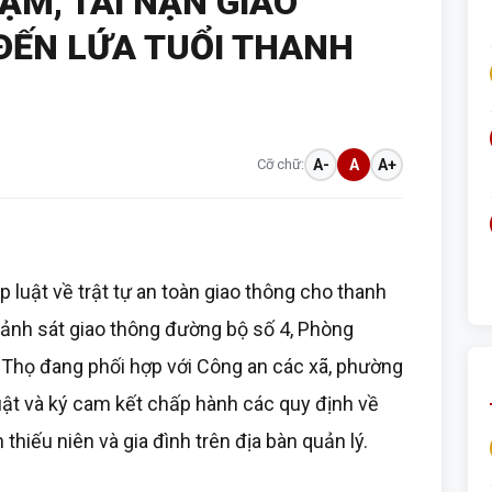
ẠM, TAI NẠN GIAO
ĐẾN LỨA TUỔI THANH
Cỡ chữ:
A-
A
A+
luật về trật tự an toàn giao thông cho thanh
 Cảnh sát giao thông đường bộ số 4, Phòng
 Thọ đang phối hợp với Công an các xã, phường
uật và ký cam kết chấp hành các quy định về
 thiếu niên và gia đình trên địa bàn quản lý.