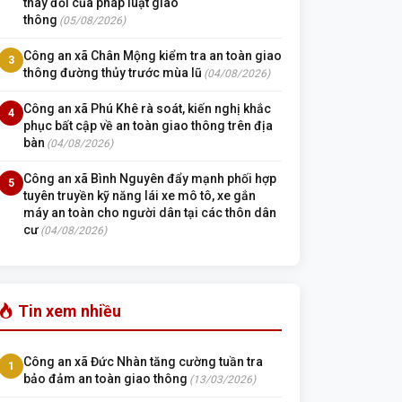
thay đổi của pháp luật giao
thông
(05/08/2026)
Công an xã Chân Mộng kiểm tra an toàn giao
3
thông đường thủy trước mùa lũ
(04/08/2026)
Công an xã Phú Khê rà soát, kiến nghị khắc
4
phục bất cập về an toàn giao thông trên địa
bàn
(04/08/2026)
Công an xã Bình Nguyên đẩy mạnh phối hợp
5
tuyên truyền kỹ năng lái xe mô tô, xe gắn
máy an toàn cho người dân tại các thôn dân
cư
(04/08/2026)
Tin xem nhiều
Công an xã Đức Nhàn tăng cường tuần tra
1
bảo đảm an toàn giao thông
(13/03/2026)