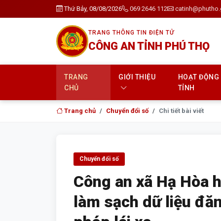
Thứ Bảy, 08/08/2026
069 2646 112
catinh@phutho.
TRANG THÔNG TIN ĐIỆN TỬ
CÔNG AN TỈNH PHÚ THỌ
TRANG
GIỚI THIỆU
HOẠT ĐỘNG
CHỦ
TỈNH
Trang chủ
Chuyển đổi số
Chi tiết bài viết
Chuyển đổi số
Công an xã Hạ Hòa h
làm sạch dữ liệu đăn