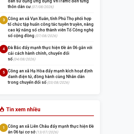
dân sử dụng ứng dụng VnTraffic đến từng
thôn dân cư
(07/08/2026)
Công an xã Vạn Xuân, tỉnh Phú Thọ phối hợp
3
tổ chức tập huấn công tác tuyên truyền, nâng
cao kỹ năng số cho thành viên Tổ Công nghệ
số cộng đồng
(07/08/2026)
Đà Bắc đẩy mạnh thực hiện Đề án 06 gắn với
4
cải cách hành chính, chuyển đổi
số
(04/08/2026)
Công an xã Hạ Hòa đẩy mạnh kích hoạt định
5
danh điện tử, đồng hành cùng Nhân dân
trong chuyển đổi số
(03/08/2026)
Tin xem nhiều
Công an xã Liên Châu đẩy mạnh thực hiện Đề
1
án 06 tại cơ sở
(13/07/2026)