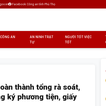
gov.vn
Facebook Công an tỉnh Phú Thọ
 CÔNG AN
AN NINH TRẬT
NGƯỜI TỐT VIỆC
TỰ
TỐT
oàn thành tổng rà soát,
g ký phương tiện, giấy