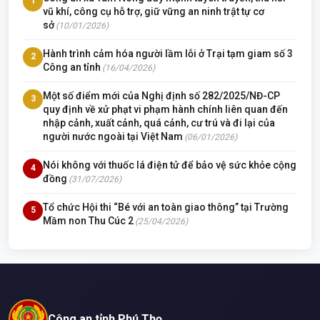
1
vũ khí, công cụ hỗ trợ, giữ vững an ninh trật tự cơ
sở
(10/01/2026)
Hành trình cảm hóa người lầm lỗi ở Trại tạm giam số 3
2
Công an tỉnh
(16/04/2026)
Một số điểm mới của Nghị định số 282/2025/NĐ-CP
3
quy định về xử phạt vi phạm hành chính liên quan đến
nhập cảnh, xuất cảnh, quá cảnh, cư trú và đi lại của
người nước ngoài tại Việt Nam
(06/01/2026)
Nói không với thuốc lá điện tử để bảo vệ sức khỏe cộng
4
đồng
(31/07/2026)
Tổ chức Hội thi “Bé với an toàn giao thông” tại Trường
5
Mầm non Thu Cúc 2
(25/04/2026)
Công an tỉnh Phú Thọ