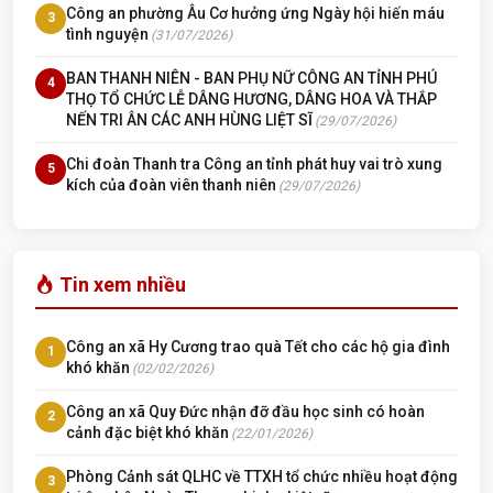
Công an phường Âu Cơ hưởng ứng Ngày hội hiến máu
3
tình nguyện
(31/07/2026)
BAN THANH NIÊN - BAN PHỤ NỮ CÔNG AN TỈNH PHÚ
4
THỌ TỔ CHỨC LỄ DÂNG HƯƠNG, DÂNG HOA VÀ THẮP
NẾN TRI ÂN CÁC ANH HÙNG LIỆT SĨ
(29/07/2026)
Chi đoàn Thanh tra Công an tỉnh phát huy vai trò xung
5
kích của đoàn viên thanh niên
(29/07/2026)
Tin xem nhiều
Công an xã Hy Cương trao quà Tết cho các hộ gia đình
1
khó khăn
(02/02/2026)
Công an xã Quy Đức nhận đỡ đầu học sinh có hoàn
2
cảnh đặc biệt khó khăn
(22/01/2026)
Phòng Cảnh sát QLHC về TTXH tổ chức nhiều hoạt động
3