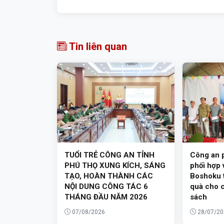
Tin liên quan
TUỔI TRẺ CÔNG AN TỈNH
Công an 
PHÚ THỌ XUNG KÍCH, SÁNG
phối hợp 
TẠO, HOÀN THÀNH CÁC
Boshoku t
NỘI DUNG CÔNG TÁC 6
quà cho c
THÁNG ĐẦU NĂM 2026
sách
07/08/2026
28/07/20