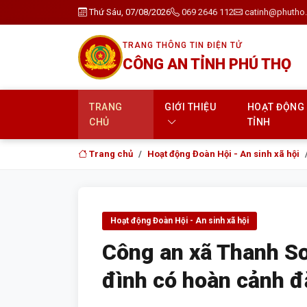
Thứ Sáu, 07/08/2026
069 2646 112
catinh@phutho.
TRANG THÔNG TIN ĐIỆN TỬ
CÔNG AN TỈNH PHÚ THỌ
TRANG
GIỚI THIỆU
HOẠT ĐỘNG
CHỦ
TỈNH
Trang chủ
Hoạt động Đoàn Hội - An sinh xã hội
Hoạt động Đoàn Hội - An sinh xã hội
Công an xã Thanh Sơ
đình có hoàn cảnh đ