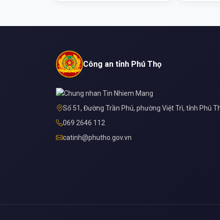
Công an tỉnh Phú Thọ
Số 51, Đường Trần Phú, phường Việt Trì, tỉnh Phú T
069 2646 112
catinh@phutho.gov.vn