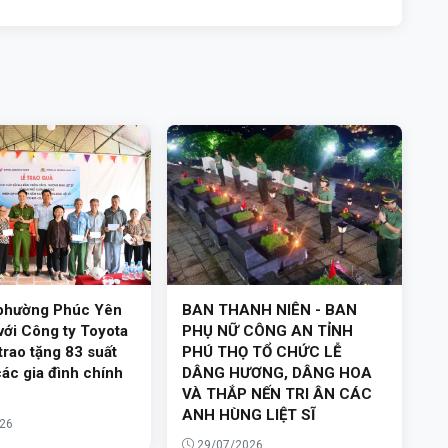
phường Phúc Yên
BAN THANH NIÊN - BAN
với Công ty Toyota
PHỤ NỮ CÔNG AN TỈNH
rao tặng 83 suất
PHÚ THỌ TỔ CHỨC LỄ
ác gia đình chính
DÂNG HƯƠNG, DÂNG HOA
VÀ THẮP NẾN TRI ÂN CÁC
ANH HÙNG LIỆT SĨ
26
29/07/2026