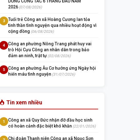
DUNG CÔNG TÁC 6 THÁNG ĐẦU NĂM
2026
(07/08/2026)
Tuổi trẻ Công an xã Hoàng Cương lan tỏa
3
tinh thần tình nguyện qua nhiều hoạt động vì
cộng đồng
(06/08/2026)
Công an phường Nông Trang phát huy vai
4
trò Hội Cựu Công an nhân dân trong bảo
đảm an ninh, trật tự
(02/08/2026)
Công an phường Âu Cơ hưởng ứng Ngày hội
5
hiến máu tình nguyện
(31/07/2026)
Tin xem nhiều
Công an xã Quy Đức nhận đỡ đầu học sinh
1
có hoàn cảnh đặc biệt khó khăn
(22/01/2026)
Chi đoàn Thanh niên Công an xã Ngọc Sơn
2