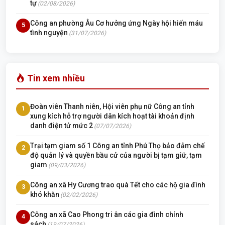
tự
(02/08/2026)
Công an phường Âu Cơ hưởng ứng Ngày hội hiến máu
5
tình nguyện
(31/07/2026)
Tin xem nhiều
Đoàn viên Thanh niên, Hội viên phụ nữ Công an tỉnh
1
xung kích hỗ trợ người dân kích hoạt tài khoản định
danh điện tử mức 2
(07/07/2026)
Trại tạm giam số 1 Công an tỉnh Phú Thọ bảo đảm chế
2
độ quản lý và quyền bầu cử của người bị tạm giữ, tạm
giam
(09/03/2026)
Công an xã Hy Cương trao quà Tết cho các hộ gia đình
3
khó khăn
(02/02/2026)
Công an xã Cao Phong tri ân các gia đình chính
4
sách
(19/07/2026)