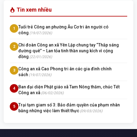
Tin xem nhiều
Tuổi trẻ Công an phường Âu Cơ tri ân người có
1
công
(19/07/2026)
Chi đoàn Công an xã Yên Lập chung tay “Thắp sáng
2
đường quê” – Lan tỏa tinh thần xung kích vì cộng
đồng
(22/01/2026)
Công an xã Cao Phong tri ân các gia đình chính
3
sách
(19/07/2026)
Ban đại diện Phật giáo xã Tam Nông thăm, chúc Tết
4
Công an xã
(06/02/2026)
Trại tạm giam số 3: Bảo đảm quyền của phạm nhân
5
bằng những việc làm thiết thực
(09/03/2026)