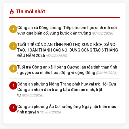
Tin mới nhất
Công an xã Đồng Lương: Tiếp sức em học sinh mồ côi
1
vượt qua biến cố, vững bước đến trường
(07/08/2026)
TUỔI TRẺ CÔNG AN TỈNH PHÚ THỌ XUNG KÍCH, SÁNG
2
TẠO, HOÀN THÀNH CÁC NỘI DUNG CÔNG TÁC 6 THÁNG
ĐẦU NĂM 2026
(07/08/2026)
Tuổi trẻ Công an xã Hoàng Cương lan tỏa tinh thần tình
3
nguyện qua nhiều hoạt động vì cộng đồng
(06/08/2026)
Công an phường Nông Trang phát huy vai trò Hội Cựu
4
Công an nhân dân trong bảo đảm an ninh, trật
tự
(02/08/2026)
Công an phường Âu Cơ hưởng ứng Ngày hội hiến máu
5
tình nguyện
(31/07/2026)