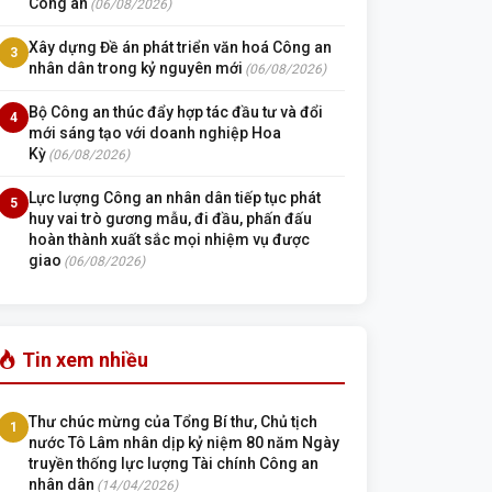
Công an
(06/08/2026)
Xây dựng Đề án phát triển văn hoá Công an
3
nhân dân trong kỷ nguyên mới
(06/08/2026)
Bộ Công an thúc đẩy hợp tác đầu tư và đổi
4
mới sáng tạo với doanh nghiệp Hoa
Kỳ
(06/08/2026)
Lực lượng Công an nhân dân tiếp tục phát
5
huy vai trò gương mẫu, đi đầu, phấn đấu
hoàn thành xuất sắc mọi nhiệm vụ được
giao
(06/08/2026)
Tin xem nhiều
Thư chúc mừng của Tổng Bí thư, Chủ tịch
1
nước Tô Lâm nhân dịp kỷ niệm 80 năm Ngày
truyền thống lực lượng Tài chính Công an
nhân dân
(14/04/2026)