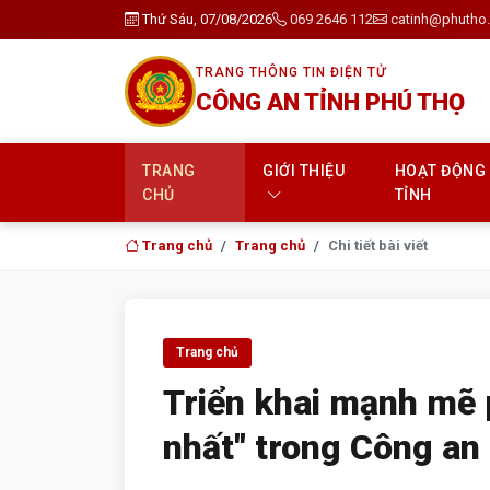
Thứ Sáu, 07/08/2026
069 2646 112
catinh@phutho.
TRANG THÔNG TIN ĐIỆN TỬ
CÔNG AN TỈNH PHÚ THỌ
TRANG
GIỚI THIỆU
HOẠT ĐỘNG
CHỦ
TỈNH
Trang chủ
Trang chủ
Chi tiết bài viết
Trang chủ
Triển khai mạnh mẽ 
nhất" trong Công an