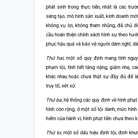
phát sinh trong thực tiễn, nhất là các trư
sáng tạo, mô hình sản xuất, kinh doanh mớ
không vụ lợi, không tham nhũng, đã chủ đ
cầu hoàn thiện chính sách hình sự theo hư
phục hậu quả và bảo vệ người dám nghĩ, dám
Thứ hai,
một số quy định mang tính nguy
phạm tội, tình tiết tăng nặng, giảm nhẹ, c
khác nhau hoặc chưa thật sự đầy đủ để là
truy tố, xét xử.
Thứ ba,
hệ thống các quy định về hình phạt
hình còn rộng, ở một số tội danh, mức hình 
hiểm của hành vi; hình phạt tiền chưa theo k
Thứ tư,
một số dấu hiệu định tội, định khu