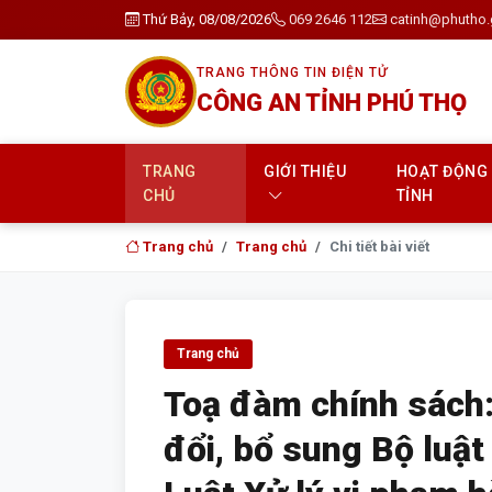
Thứ Bảy, 08/08/2026
069 2646 112
catinh@phutho.
TRANG THÔNG TIN ĐIỆN TỬ
CÔNG AN TỈNH PHÚ THỌ
TRANG
GIỚI THIỆU
HOẠT ĐỘNG
CHỦ
TỈNH
Trang chủ
Trang chủ
Chi tiết bài viết
Trang chủ
Toạ đàm chính sách:
đổi, bổ sung Bộ luậ