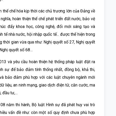
ằm thể chế hóa kịp thời các chủ trương lớn của Đảng về
ghĩa, hoàn thiện thể chế phát triển đất nước, bảo vệ
, thúc đẩy khoa học, công nghệ, đổi mới sáng tạo và
inh tế nhà nước, hội nhập quốc tế... được thể hiện trong
 thời gian vừa qua như: Nghị quyết số 27, Nghị quyết
 Nghị quyết số 68…
13 và yêu cầu hoàn thiện hệ thống pháp luật đặt ra
nh sự để bảo đảm tính thống nhất, đồng bộ, khả thi,
và bảo đảm phù hợp với các luật chuyên ngành mới
ữ liệu, an ninh mạng, giao dịch điện tử, căn cước, ma
i, đầu tư,…
 08 năm thi hành, Bộ luật Hình sự đã phát huy vai trò
 nhiều vấn đề như: còn một số quy định chưa phù hợp