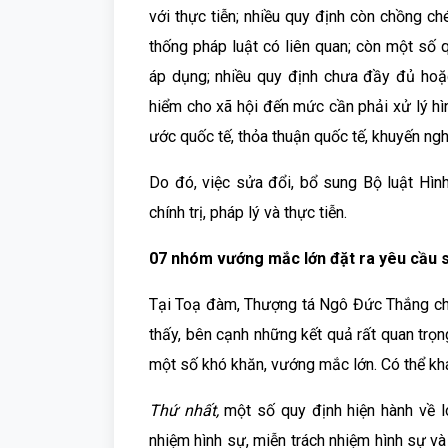
với thực tiễn; nhiều quy định còn chồng ch
thống pháp luật có liên quan; còn một số 
áp dụng; nhiều quy định chưa đầy đủ hoặc
hiểm cho xã hội đến mức cần phải xử lý hìn
ước quốc tế, thỏa thuận quốc tế, khuyến ngh
Do đó, việc sửa đổi, bổ sung Bộ luật Hìn
chính trị, pháp lý và thực tiễn.
07 nhóm vướng mắc lớn đặt ra yêu cầu s
Tại Toạ đàm, Thượng tá Ngô Đức Thắng cho 
thấy, bên cạnh những kết quả rất quan trọn
một số khó khăn, vướng mắc lớn. Có thể kh
Thứ nhất,
một số quy định hiện hành về lo
nhiệm hình sự, miễn trách nhiệm hình sự và