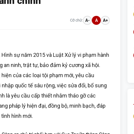
hành chính
Cỡ chữ:
A-
A
A+
ật Hình sự năm 2015 và Luật Xử lý vi phạm hành
 an ninh, trật tự, bảo đảm kỷ cương xã hội.
t hiện của các loại tội phạm mới, yêu cầu
i nhập quốc tế sâu rộng, việc sửa đổi, bổ sung
nh là yêu cầu cấp thiết nhằm tháo gỡ các
ang pháp lý hiện đại, đồng bộ, minh bạch, đáp
tình hình mới.