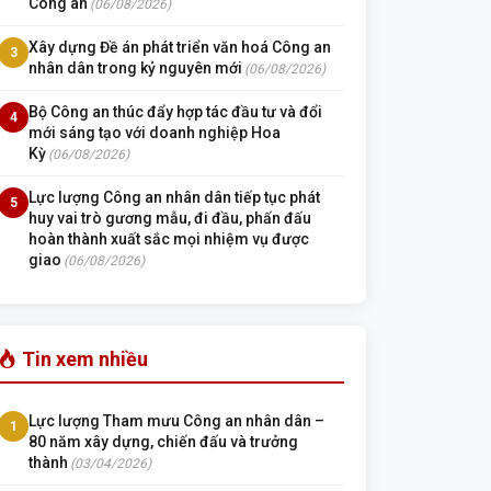
Công an
(06/08/2026)
Xây dựng Đề án phát triển văn hoá Công an
3
nhân dân trong kỷ nguyên mới
(06/08/2026)
Bộ Công an thúc đẩy hợp tác đầu tư và đổi
4
mới sáng tạo với doanh nghiệp Hoa
Kỳ
(06/08/2026)
Lực lượng Công an nhân dân tiếp tục phát
5
huy vai trò gương mẫu, đi đầu, phấn đấu
hoàn thành xuất sắc mọi nhiệm vụ được
giao
(06/08/2026)
Tin xem nhiều
Lực lượng Tham mưu Công an nhân dân –
1
80 năm xây dựng, chiến đấu và trưởng
thành
(03/04/2026)