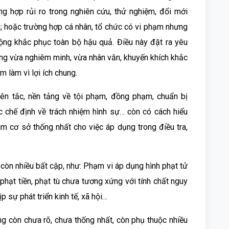
ờng hợp rủi ro trong nghiên cứu, thử nghiệm, đổi mới
i; hoặc trường hợp cá nhân, tổ chức có vi phạm nhưng
ộng khắc phục toàn bộ hậu quả. Điều này đặt ra yêu
ớng vừa nghiêm minh, vừa nhân văn, khuyến khích khắc
 làm vì lợi ích chung.
ên tắc, nền tảng về tội phạm, đồng phạm, chuẩn bị
ác chế định về trách nhiệm hình sự… còn có cách hiểu
m cơ sở thống nhất cho việc áp dụng trong điều tra,
 còn nhiều bất cập, như: Phạm vi áp dụng hình phạt tử
phạt tiền, phạt tù chưa tương xứng với tính chất nguy
ịp sự phát triển kinh tế, xã hội…
ng còn chưa rõ, chưa thống nhất, còn phụ thuộc nhiều