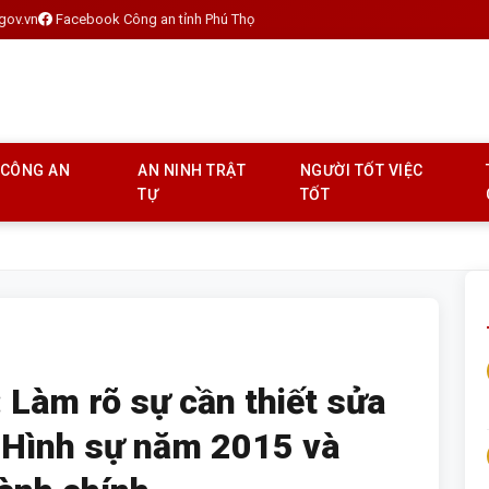
gov.vn
Facebook Công an tỉnh Phú Thọ
 CÔNG AN
AN NINH TRẬT
NGƯỜI TỐT VIỆC
TỰ
TỐT
 Làm rõ sự cần thiết sửa
t Hình sự năm 2015 và