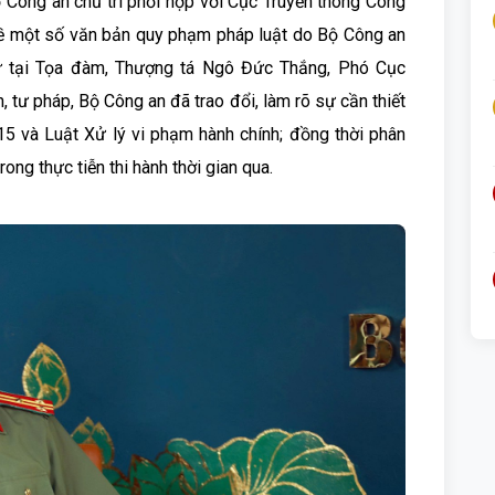
 Công an chủ trì phối hợp với Cục Truyền thông Công
về một số văn bản quy phạm pháp luật do Bộ Công an
 tại Tọa đàm, Thượng tá Ngô Đức Thắng, Phó Cục
 tư pháp, Bộ Công an đã trao đổi, làm rõ sự cần thiết
5 và Luật Xử lý vi phạm hành chính; đồng thời phân
ong thực tiễn thi hành thời gian qua.