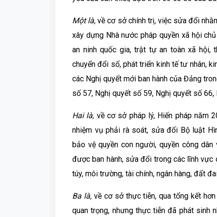
Một là,
về cơ sở chính trị, việc sửa đổi nh
xây dựng Nhà nước pháp quyền xã hội chủ n
an ninh quốc gia, trật tự an toàn xã hội
chuyển đổi số, phát triển kinh tế tư nhân, k
các Nghị quyết mới ban hành của Đảng trong
số 57, Nghị quyết số 59, Nghị quyết số 66,
Hai là,
về cơ sở pháp lý, Hiến pháp năm 20
nhiệm vụ phải rà soát, sửa đổi Bộ luật Hì
bảo vệ quyền con người, quyền công dân 
được ban hành, sửa đổi trong các lĩnh vực d
túy, môi trường, tài chính, ngân hàng, đất đa
Ba là,
về cơ sở thực tiễn, qua tổng kết hơn
quan trọng, nhưng thực tiễn đã phát sinh