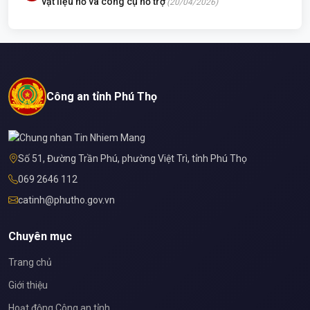
vật liệu nổ và công cụ hỗ trợ
(20/04/2026)
Công an tỉnh Phú Thọ
Số 51, Đường Trần Phú, phường Việt Trì, tỉnh Phú Thọ
069 2646 112
catinh@phutho.gov.vn
Chuyên mục
Trang chủ
Giới thiệu
Hoạt động Công an tỉnh