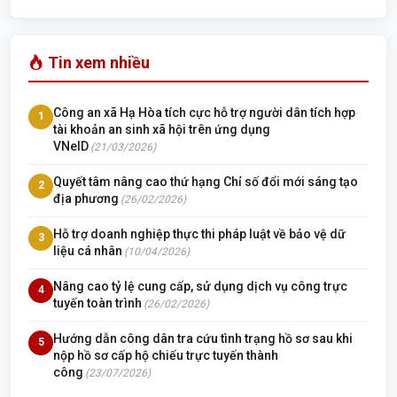
Tin xem nhiều
Công an xã Hạ Hòa tích cực hỗ trợ người dân tích hợp
1
tài khoản an sinh xã hội trên ứng dụng
VNeID
(21/03/2026)
Quyết tâm nâng cao thứ hạng Chỉ số đổi mới sáng tạo
2
địa phương
(26/02/2026)
Hỗ trợ doanh nghiệp thực thi pháp luật về bảo vệ dữ
3
liệu cá nhân
(10/04/2026)
Nâng cao tỷ lệ cung cấp, sử dụng dịch vụ công trực
4
tuyến toàn trình
(26/02/2026)
Hướng dẫn công dân tra cứu tình trạng hồ sơ sau khi
5
nộp hồ sơ cấp hộ chiếu trực tuyến thành
công
(23/07/2026)