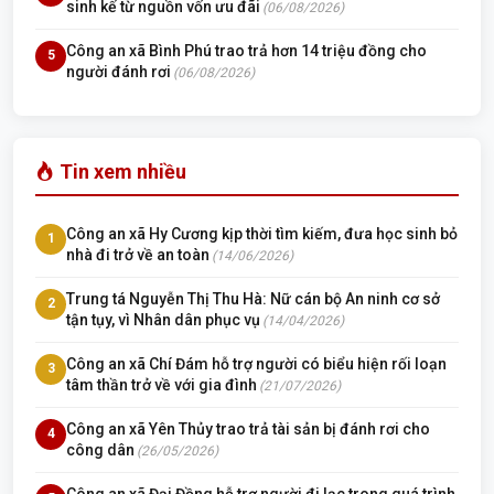
sinh kế từ nguồn vốn ưu đãi
(06/08/2026)
Công an xã Bình Phú trao trả hơn 14 triệu đồng cho
5
người đánh rơi
(06/08/2026)
Tin xem nhiều
Công an xã Hy Cương kịp thời tìm kiếm, đưa học sinh bỏ
1
nhà đi trở về an toàn
(14/06/2026)
Trung tá Nguyễn Thị Thu Hà: Nữ cán bộ An ninh cơ sở
2
tận tụy, vì Nhân dân phục vụ
(14/04/2026)
Công an xã Chí Đám hỗ trợ người có biểu hiện rối loạn
3
tâm thần trở về với gia đình
(21/07/2026)
Công an xã Yên Thủy trao trả tài sản bị đánh rơi cho
4
công dân
(26/05/2026)
Công an xã Đại Đồng hỗ trợ người đi lạc trong quá trình