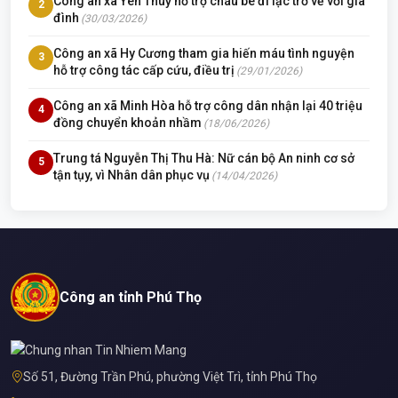
Công an xã Yên Thuỷ hỗ trợ cháu bé đi lạc trở về với gia
2
đình
(30/03/2026)
Công an xã Hy Cương tham gia hiến máu tình nguyện
3
hỗ trợ công tác cấp cứu, điều trị
(29/01/2026)
Công an xã Minh Hòa hỗ trợ công dân nhận lại 40 triệu
4
đồng chuyển khoản nhầm
(18/06/2026)
Trung tá Nguyễn Thị Thu Hà: Nữ cán bộ An ninh cơ sở
5
tận tụy, vì Nhân dân phục vụ
(14/04/2026)
Công an tỉnh Phú Thọ
Số 51, Đường Trần Phú, phường Việt Trì, tỉnh Phú Thọ