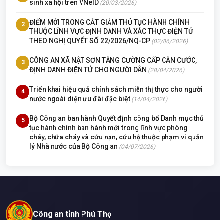
sinh xã hội trên VNeID
(20/03/2026)
ĐIỂM MỚI TRONG CẮT GIẢM THỦ TỤC HÀNH CHÍNH
2
THUỘC LĨNH VỰC ĐỊNH DANH VÀ XÁC THỰC ĐIỆN TỬ
THEO NGHỊ QUYẾT SỐ 22/2026/NQ-CP
(02/06/2026)
CÔNG AN XÃ NẬT SƠN TĂNG CƯỜNG CẤP CĂN CƯỚC,
3
ĐỊNH DANH ĐIỆN TỬ CHO NGƯỜI DÂN
(28/04/2026)
Triển khai hiệu quả chính sách miễn thị thực cho người
4
nước ngoài diện ưu đãi đặc biệt
(14/04/2026)
Bộ Công an ban hành Quyết định công bố Danh mục thủ
5
tục hành chính ban hành mới trong lĩnh vực phòng
cháy, chữa cháy và cứu nạn, cứu hộ thuộc phạm vi quản
lý Nhà nước của Bộ Công an
(04/07/2026)
Công an tỉnh Phú Thọ