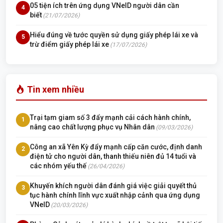
05 tiện ích trên ứng dụng VNeID người dân cần
4
biết
(21/07/2026)
Hiểu đúng về tước quyền sử dụng giấy phép lái xe và
5
trừ điểm giấy phép lái xe
(17/07/2026)
Tin xem nhiều
Trại tạm giam số 3 đẩy mạnh cải cách hành chính,
1
nâng cao chất lượng phục vụ Nhân dân
(09/03/2026)
Công an xã Yên Kỳ đẩy mạnh cấp căn cước, định danh
2
điện tử cho người dân, thanh thiếu niên đủ 14 tuổi và
các nhóm yếu thế
(26/04/2026)
Khuyến khích người dân đánh giá việc giải quyết thủ
3
tục hành chính lĩnh vực xuất nhập cảnh qua ứng dụng
VNeID
(20/03/2026)