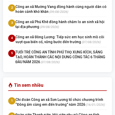
Công an xã Mường Vang đồng hành cùng người dân có
2
hoàn cảnh khó khăn
(09/08/2026)
Công an xã Phú Khê đồng hành chăm lo an sinh xã hội
3
tại địa phương
(09/08/2026)
Công an xã Đồng Lương: Tiếp sức em học sinh mồ côi
4
vượt qua biến cố, vững bước đến trường
(07/08/2026)
TUỔI TRẺ CÔNG AN TỈNH PHÚ THỌ XUNG KÍCH, SÁNG
5
TẠO, HOÀN THÀNH CÁC NỘI DUNG CÔNG TÁC 6 THÁNG
ĐẦU NĂM 2026
(07/08/2026)
Tin xem nhiều
Chi đoàn Công an xã Sơn Lương tổ chức chương trình
1
“Đông ấm cùng em đến trường” năm 2026
(16/01/2026)
Đoàn viên Thanh niên, Hội viên phụ nữ Công an tỉnh