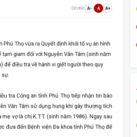
Cỡ chữ:
A-
A
A+
h Phú Thọ vừa ra Quyết định khởi tố vụ án hình
 để tạm giam đối với Nguyễn Văn Tâm (sinh năm
ọ) để điều tra về hành vi giết người theo quy
 sự.
ều tra Công an tỉnh Phú Thọ tiếp nhận tin báo
ễn Văn Tâm sử dụng hung khí gây thương tích
à mẹ vợ là chị K.T.T. (sinh năm 1986). Ngay sau
được đưa đến Bệnh viện Đa khoa tỉnh Phú Thọ để