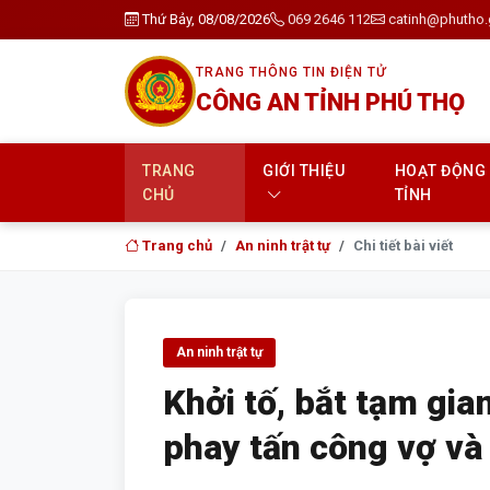
Thứ Bảy, 08/08/2026
069 2646 112
catinh@phutho.
TRANG THÔNG TIN ĐIỆN TỬ
CÔNG AN TỈNH PHÚ THỌ
TRANG
GIỚI THIỆU
HOẠT ĐỘNG
CHỦ
TỈNH
Trang chủ
An ninh trật tự
Chi tiết bài viết
An ninh trật tự
Khởi tố, bắt tạm gi
phay tấn công vợ và