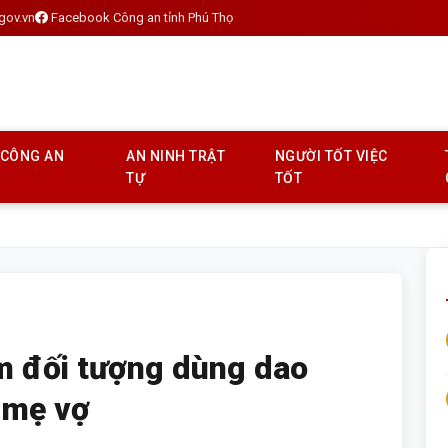
gov.vn
Facebook Công an tỉnh Phú Thọ
 CÔNG AN
AN NINH TRẬT
NGƯỜI TỐT VIỆC
TỰ
TỐT
am đối tượng dùng dao
 mẹ vợ