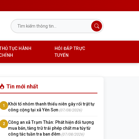
THỦ TỤC HÀNH
HỎI ĐÁP TRỰC
CHÍNH
TUYẾN
Tin mới nhất
Khởi tố nhóm thanh thiếu niên gây rối trật tự
1
công cộng tại xã Yên Sơn
(07/08/2026)
Công an xã Trạm Thản: Phát hiện đối tượng
2
mua bán, tàng trữ trái phép chất ma túy từ
công tác tuần tra ban đêm
(07/08/2026)