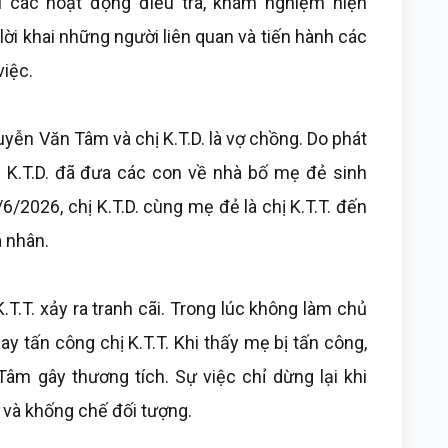
i các hoạt động điều tra, khám nghiệm hiện
y lời khai những người liên quan và tiến hành các
việc.
uyễn Văn Tâm và chị K.T.D. là vợ chồng. Do phát
 K.T.D. đã đưa các con về nhà bố mẹ đẻ sinh
/2026, chị K.T.D. cùng mẹ đẻ là chị K.T.T. đến
 nhân.
.T.T. xảy ra tranh cãi. Trong lúc không làm chủ
y tấn công chị K.T.T. Khi thấy mẹ bị tấn công,
 Tâm gây thương tích. Sự việc chỉ dừng lại khi
 và khống chế đối tượng.