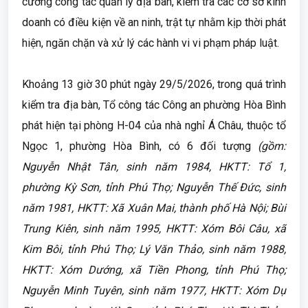
cường công tác quản lý địa bàn, kiểm tra các cơ sở kinh
doanh có điều kiện về an ninh, trật tự nhằm kịp thời phát
hiện, ngăn chặn và xử lý các hành vi vi phạm pháp luật.
Khoảng 13 giờ 30 phút ngày 29/5/2026, trong quá trình
kiểm tra địa bàn, Tổ công tác Công an phường Hòa Bình
phát hiện tại phòng H-04 của nhà nghỉ Á Châu, thuộc tổ
Ngọc 1, phường Hòa Bình, có 6 đối tượng
(gồm:
Nguyễn Nhật Tân, sinh năm 1984, HKTT: Tổ 1,
phường Kỳ Sơn, tỉnh Phú Thọ; Nguyễn Thế Đức, sinh
năm 1981, HKTT: Xã Xuân Mai, thành phố Hà Nội; Bùi
Trung Kiên, sinh năm 1995, HKTT: Xóm Bôi Câu, xã
Kim Bôi, tỉnh Phú Thọ; Lý Văn Thảo, sinh năm 1988,
HKTT: Xóm Dướng, xã Tiền Phong, tỉnh Phú Thọ;
Nguyễn Minh Tuyên, sinh năm 1977, HKTT: Xóm Dụ