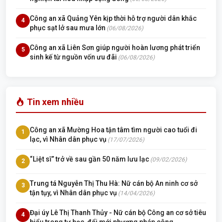
Công an xã Quảng Yên kịp thời hỗ trợ người dân khắc
4
phục sạt lở sau mưa lớn
(06/08/2026)
Công an xã Liên Sơn giúp người hoàn lương phát triển
5
sinh kế từ nguồn vốn ưu đãi
(06/08/2026)
Tin xem nhiều
Công an xã Mường Hoa tận tâm tìm người cao tuổi đi
1
lạc, vì Nhân dân phục vụ
(17/07/2026)
“Liệt sĩ” trở về sau gần 50 năm lưu lạc
(09/02/2026)
2
Trung tá Nguyễn Thị Thu Hà: Nữ cán bộ An ninh cơ sở
3
tận tụy, vì Nhân dân phục vụ
(14/04/2026)
Đại úy Lê Thị Thanh Thủy - Nữ cán bộ Công an cơ sở tiêu
4
biểu trong tự học, đổi mới phương pháp công