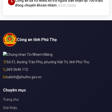
Công an xã Võ Miếu hỗ trợ người dân nhận lại 100 triệu
5
đồng chuyển khoản nhầm
(22/01/2026)
Công an tỉnh Phú Thọ
Số 51, Đường Trần Phú, phường Việt Trì, tỉnh Phú Thọ
069 2646 112
catinh@phutho.gov.vn
Chuyên mục
Trang chủ
Giới thiệu