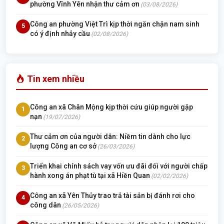
phường Vĩnh Yên nhận thư cảm ơn
(03/08/2026)
Công an phường Việt Trì kịp thời ngăn chặn nam sinh
5
có ý định nhảy cầu
(02/08/2026)
Tin xem nhiều
Công an xã Chân Mộng kịp thời cứu giúp người gặp
1
nạn
(19/07/2026)
Thư cảm ơn của người dân: Niềm tin dành cho lực
2
lượng Công an cơ sở
(26/03/2026)
Triển khai chính sách vay vốn ưu đãi đối với người chấp
3
hành xong án phạt tù tại xã Hiền Quan
(02/02/2026)
Công an xã Yên Thủy trao trả tài sản bị đánh rơi cho
4
công dân
(26/05/2026)